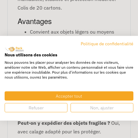
Colis de 20 cartons.
Avantages
Convient aux objets légers ou moyens
Empilable et stable
Politique de confidentialité
Facile à manipuler
Nous utilisons des cookies
Recyclable et économique
Nous pouvons les placer pour analyser les données de nos visiteurs,
améliorer notre site Web, afficher un contenu personnalisé et vous faire vivre
Caractéristiques
une expérience inoubliable. Pour plus d'informations sur les cookies que
nous utilisons, ouvrez les paramètres.
Dimensions : 31 x 22 x 25 cm
Simple cannelure
Accepter tout
Idéale pour transport et stockage léger
Refuser
Non, ajuster
FAQ
Peut-on y expédier des objets fragiles ?
Oui,
avec calage adapté pour les protéger.