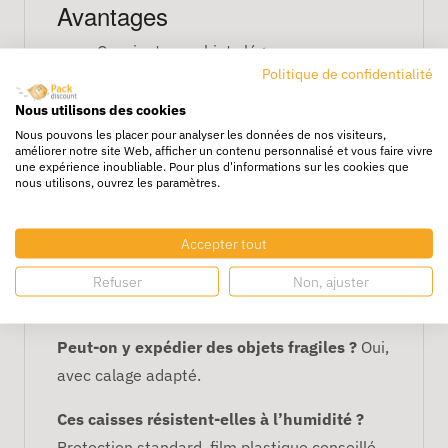
Avantages
Convient aux objets légers ou moyens
Politique de confidentialité
Empilable et stable
Facile à manipuler
Nous utilisons des cookies
Recyclable et économique
Nous pouvons les placer pour analyser les données de nos visiteurs,
améliorer notre site Web, afficher un contenu personnalisé et vous faire vivre
une expérience inoubliable. Pour plus d'informations sur les cookies que
Caractéristiques
nous utilisons, ouvrez les paramètres.
Dimensions : 36 x 26,5 x 33 cm
Simple cannelure
Accepter tout
Idéale pour transport et stockage léger
Refuser
Non, ajuster
FAQ
Peut-on y expédier des objets fragiles ?
Oui,
avec calage adapté.
Ces caisses résistent-elles à l’humidité ?
Protection standard, film plastique conseillé.