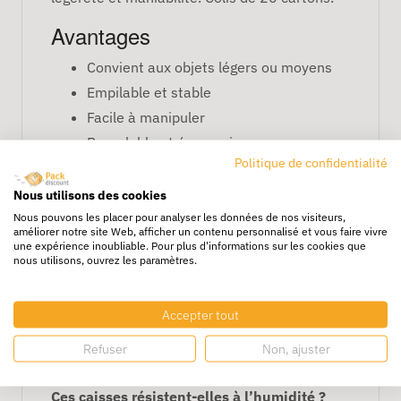
Avantages
Convient aux objets légers ou moyens
Empilable et stable
Facile à manipuler
Recyclable et économique
Politique de confidentialité
Caractéristiques
Nous utilisons des cookies
Dimensions : 40 x 27 x 20 cm
Nous pouvons les placer pour analyser les données de nos visiteurs,
améliorer notre site Web, afficher un contenu personnalisé et vous faire vivre
Simple cannelure
une expérience inoubliable. Pour plus d'informations sur les cookies que
nous utilisons, ouvrez les paramètres.
Idéale pour transport et stockage léger
FAQ
Accepter tout
Peut-on y expédier des objets fragiles ?
Oui,
Refuser
Non, ajuster
avec calage adapté.
Ces caisses résistent-elles à l’humidité ?