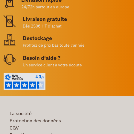
24/72h partout en europe
Livraison gratuite
Dès 250€ HT d’achat
Destockage
Profitez de prix bas toute l’année
Besoin d'aide ?
Un service client à votre écoute
La société
Protection des données
CGV