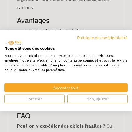
cartons.
Avantages
Convient aux objets légers
Politique de confidentialité
Empilable et stable
Facile à manipuler
Nous utilisons des cookies
Recyclable et économique
Nous pouvons les placer pour analyser les données de nos visiteurs,
améliorer notre site Web, afficher un contenu personnalisé et vous faire vivre
Caractéristiques
une expérience inoubliable. Pour plus d'informations sur les cookies que
nous utilisons, ouvrez les paramètres.
Dimensions : 43 x 30 x 15 cm
Simple cannelure
Accepter tout
Boîte pratique pour transport ou
Refuser
Non, ajuster
stockage léger
FAQ
Peut-on y expédier des objets fragiles ?
Oui,