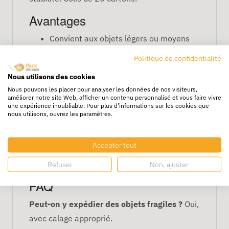
Avantages
Convient aux objets légers ou moyens
Empilable et stable
Politique de confidentialité
Facile à manipuler
Nous utilisons des cookies
Recyclable et économique
Nous pouvons les placer pour analyser les données de nos visiteurs,
améliorer notre site Web, afficher un contenu personnalisé et vous faire vivre
Caractéristiques
une expérience inoubliable. Pour plus d'informations sur les cookies que
nous utilisons, ouvrez les paramètres.
Dimensions : 43 x 31 x 32 cm
Simple cannelure
Accepter tout
Boîte pratique pour transport et
stockage
Refuser
Non, ajuster
FAQ
Peut-on y expédier des objets fragiles ?
Oui,
avec calage approprié.