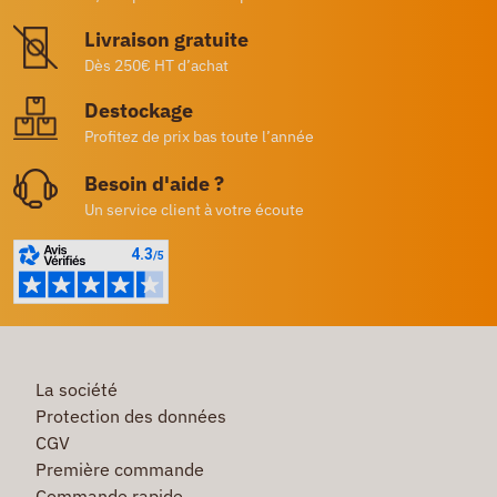
Livraison gratuite
Dès 250€ HT d’achat
Destockage
Profitez de prix bas toute l’année
Besoin d'aide ?
Un service client à votre écoute
La société
Protection des données
CGV
Première commande
Commande rapide