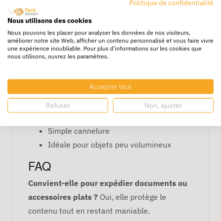
Politique de confidentialité
Avantages
Nous utilisons des cookies
Nous pouvons les placer pour analyser les données de nos visiteurs,
Convient aux objets plats ou légers
améliorer notre site Web, afficher un contenu personnalisé et vous faire vivre
une expérience inoubliable. Pour plus d'informations sur les cookies que
Empilable et facile à manipuler
nous utilisons, ouvrez les paramètres.
Pratique pour stockage et transport
Recyclable
Accepter tout
Caractéristiques
Refuser
Non, ajuster
Dimensions : 50 x 30 x 15 cm
Simple cannelure
Idéale pour objets peu volumineux
FAQ
Convient-elle pour expédier documents ou
accessoires plats ?
Oui, elle protège le
contenu tout en restant maniable.