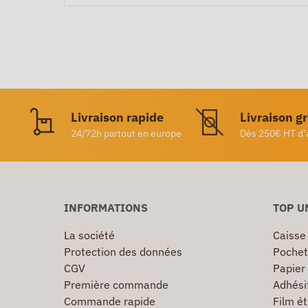
Livraison rapide
Livraison g
24/72h partout en europe
Dès 250€ HT d’
INFORMATIONS
TOP U
La société
Caisse
Protection des données
Pochet
CGV
Papier
Première commande
Adhésif
Commande rapide
Film ét