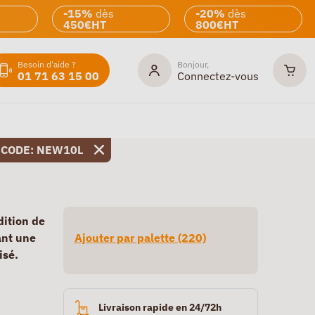
-15%
dès
-20%
dès
450€HT
800€HT
Besoin d'aide ?
Bonjour,
01 71 63 15 00
Connectez-vous
 CODE: NEW10L
dition de
ant une
Ajouter par palette (220)
isé.
Livraison rapide en 24/72h