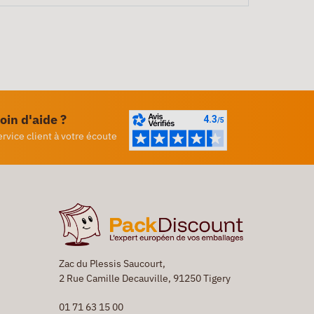
oin d'aide ?
ervice client à votre écoute
Zac du Plessis Saucourt,
2 Rue Camille Decauville, 91250 Tigery
01 71 63 15 00