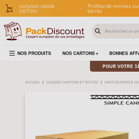
Livraison rapide
Profitez de remises sur
-
24/72H
barrés
NOS PRODUITS
NOS CARTONS
BONNES AFF
POUR VOTRE 1
ACCUEIL
/
CAISSES CARTONS ET BOITES
/
CARTON SIMPLE C