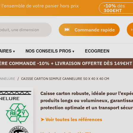
 l'ensemble de votre panier hors prix
-10%
dès
300€HT
Commande rapide
AIRES
NOS CONSEILS PROS
ECOGREEN
ÈRE COMMANDE -10% + LIVRAISON OFFERTE DÈS 149€HT
ANNELURE
/
CAISSE CARTON SIMPLE CANNELURE 50 X 40 X 40 CM
Caisse carton robuste, idéale pour l'expé
produits longs ou volumineux, garantiss
protection optimale et un transport sécur
➤ Voir toutes les références