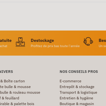
ratuite
Destockage
Bes
achat
Profitez de prix bas toute l’année
Un s
NIVERS
NOS CONSEILS PROS
 & Boîte carton
E-commerce
te bulle & mousse
Entrepôt & stockage
 bulle & rouleau mousse
Transport & logistique
 & feuillard
Entretien & hygiène
irable & palette bois
Boutique & magasin