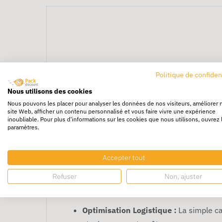
Carton 50x40x40 cm s
Politique de confiden
Nous utilisons des cookies
Optimisez vos coûts logistiques avec notre
c
Nous pouvons les placer pour analyser les données de nos visiteurs, améliorer 
site Web, afficher un contenu personnalisé et vous faire vivre une expérience
mais légers, ce carton "grand format" est l'
inoubliable. Pour plus d'informations sur les cookies que nous utilisons, ouvrez 
paramètres.
Avec un volume généreux de
80 litres
, cett
Les points forts de l'emballa
Accepter tout
Capacité Maximisée :
Un volume de 0,0
Refuser
Non, ajuster
mobilier).
Optimisation Logistique :
La simple ca