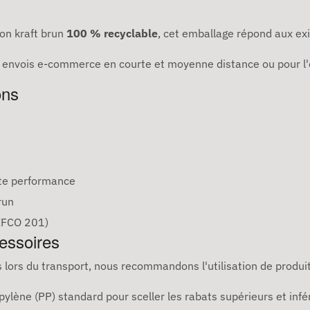
on kraft brun
100 % recyclable
, cet emballage répond aux ex
s envois e-commerce en courte et moyenne distance ou pour l'
ons
te performance
run
EFCO 201)
cessoires
es lors du transport, nous recommandons l'utilisation de prod
pylène (PP) standard pour sceller les rabats supérieurs et infé