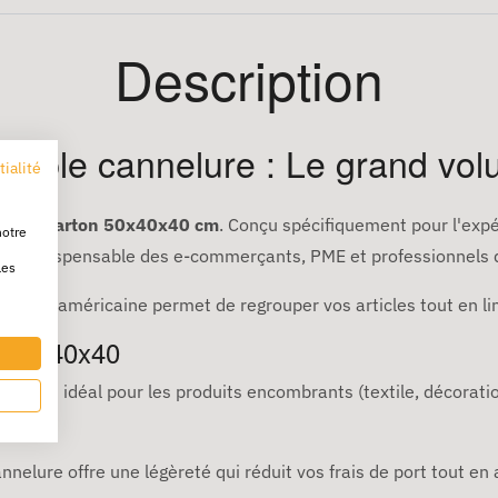
Description
imple cannelure : Le grand vo
tialité
aisse carton 50x40x40 cm
. Conçu spécifiquement pour l'expé
notre
allié indispensable des e-commerçants, PME et professionnels d
les
e caisse américaine permet de regrouper vos articles tout en li
ge 50x40x40
80 m³ idéal pour les produits encombrants (textile, décoration
nnelure offre une légèreté qui réduit vos frais de port tout en