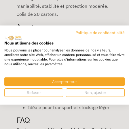
maniabilité, stabilité et protection modérée.
Colis de 20 cartons.
Avantages
Politique de confidentialité
Convient aux objets légers ou peu
Nous utilisons des cookies
fragiles
Nous pouvons les placer pour analyser les données de nos visiteurs,
Empilable et stable
améliorer notre site Web, afficher un contenu personnalisé et vous faire vivre
une expérience inoubliable. Pour plus d'informations sur les cookies que
Facile à manipuler
nous utilisons, ouvrez les paramètres.
Recyclable et économique
Caractéristiques
Accepter tout
Dimensions : 60 x 40 x 20 cm
Refuser
Non, ajuster
Simple cannelure
Idéale pour transport et stockage léger
FAQ