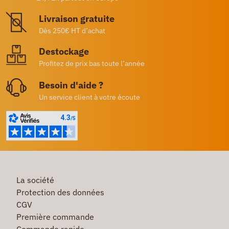
Livraison gratuite
Dès 250€ HT d’achat
Destockage
Profitez de prix bas toute l’année
Besoin d'aide ?
Un service client à votre écoute
La société
Protection des données
CGV
Première commande
Commande rapide