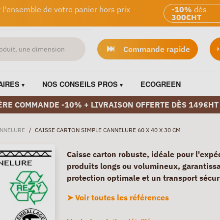
 l'ensemble de votre panier hors prix
-10%
dès
300€HT
Commande rapide
AIRES
NOS CONSEILS PROS
ECOGREEN
ÈRE COMMANDE -10% + LIVRAISON OFFERTE DÈS 149€HT
ANNELURE
/
CAISSE CARTON SIMPLE CANNELURE 60 X 40 X 30 CM
Caisse carton robuste, idéale pour l'expé
produits longs ou volumineux, garantiss
protection optimale et un transport sécur
➤ Voir toutes les références