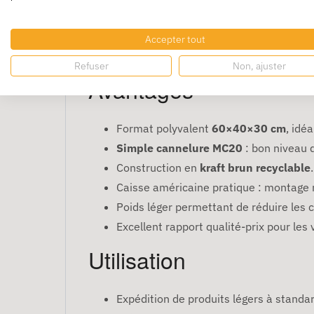
Qualité carton
MC20
Conditionnement
Lot de 20 caisses
Accepter tout
Quantité par palette
480
Refuser
Non, ajuster
Couleur
Kraft brun
Avantages
Format polyvalent
60×40×30 cm
, idé
Simple cannelure MC20
: bon niveau 
Construction en
kraft brun recyclable
.
Caisse américaine pratique : montage r
Poids léger permettant de réduire les c
Excellent rapport qualité-prix pour les
Utilisation
Expédition de produits légers à standa