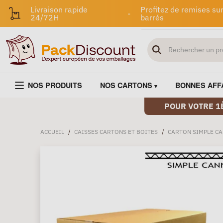
Livraison rapide
Profitez de remises sur
-
24/72H
barrés
NOS PRODUITS
NOS CARTONS
BONNES AFF
POUR VOTRE 1
ACCUEIL
/
CAISSES CARTONS ET BOITES
/
CARTON SIMPLE C