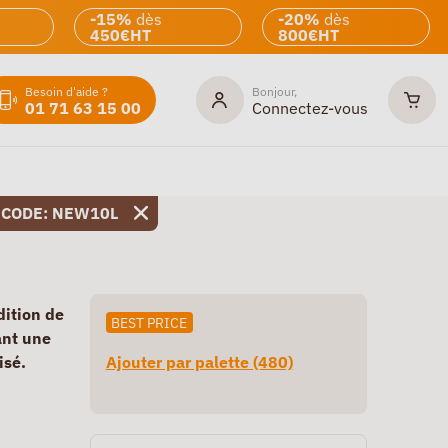
-15%
dès
-20%
dès
450€HT
800€HT
Besoin d'aide ?
Bonjour,
01 71 63 15 00
Connectez-vous
 CODE: NEW10L
dition de
BEST PRICE
ant une
isé.
Ajouter par palette (480)