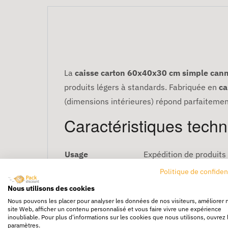
La
caisse carton 60x40x30 cm simple can
produits légers à standards. Fabriquée en
ca
(dimensions intérieures) répond parfaitemen
Caractéristiques tech
Usage
Expédition de produits
Matière
Carton
Politique de confiden
Type de cannelure
Simple cannelure
Nous utilisons des cookies
Dimensions
60 x 40 x 30 cm (int.)
Nous pouvons les placer pour analyser les données de nos visiteurs, améliorer 
site Web, afficher un contenu personnalisé et vous faire vivre une expérience
Volume
0,072 m³ (72 L)
inoubliable. Pour plus d'informations sur les cookies que nous utilisons, ouvrez 
paramètres.