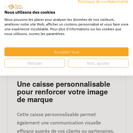
Politique de confidentialité
les frais d’expédition. C’est un emballage
Nous utilisons des cookies
économique parfaitement adapté aux
Nous pouvons les placer pour analyser les données de nos visiteurs,
expéditions standards, au stockage ou aux
améliorer notre site Web, afficher un contenu personnalisé et vous faire vivre
livraisons internes.
une expérience inoubliable. Pour plus d'informations sur les cookies que
nous utilisons, ouvrez les paramètres.
Sa structure carrée facilite l’empilement, le
rangement et l’emballage groupé. Elle
Accepter tout
s’impose comme une caisse recyclable
indispensable dans les entrepôts, les ateliers
Refuser
Non, ajuster
ou les bureaux.
Une caisse personnalisable
pour renforcer votre image
de marque
Cette caisse personnalisable permet
également une communication visuelle
efficace auprès de vos clients ou partenaires.