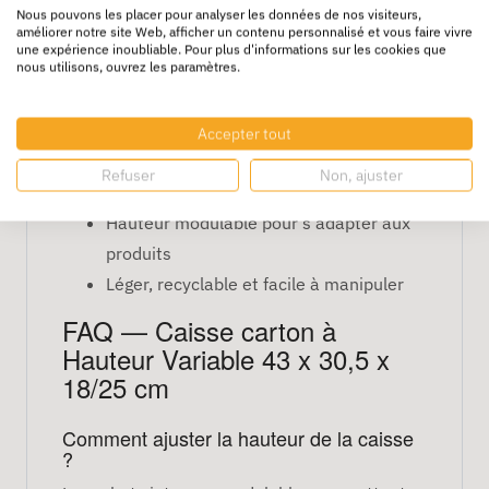
Nous pouvons les placer pour analyser les données de nos visiteurs,
améliorer notre site Web, afficher un contenu personnalisé et vous faire vivre
Dimensions : 43 x 30,5 x 18/25 cm avec
une expérience inoubliable. Pour plus d'informations sur les cookies que
nous utilisons, ouvrez les paramètres.
hauteur ajustable
Matériau : carton double ou triple
cannelure, robuste et durable
Accepter tout
Protection contre chocs, vibrations et
Refuser
Non, ajuster
gerbage
Hauteur modulable pour s’adapter aux
produits
Léger, recyclable et facile à manipuler
FAQ — Caisse carton à
Hauteur Variable 43 x 30,5 x
18/25 cm
Comment ajuster la hauteur de la caisse
?