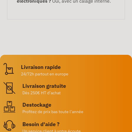
électroniques ?
Oui, avec un calage interne.
Livraison rapide
24/72h partout en europe
Livraison gratuite
Dès 250€ HT d’achat
Destockage
Profitez de prix bas toute l’année
Besoin d'aide ?
Un service client à votre écoute