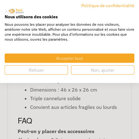
Politique de confidentialité
efficacement contre les chocs et les
pressions lors du transport.
Nous utilisons des cookies
Nous pouvons les placer pour analyser les données de nos visiteurs,
Avantages
améliorer notre site Web, afficher un contenu personnalisé et vous faire vivre
une expérience inoubliable. Pour plus d'informations sur les cookies que
Bonne capacité pour objets moyens
nous utilisons, ouvrez les paramètres.
Protection renforcée et stabilité assurée
Empilable pour entrepôt ou stockage
Accepter tout
Carton recyclable et durable
Refuser
Non, ajuster
Caractéristiques
Dimensions : 46 x 26 x 26 cm
Triple cannelure solide
Convient aux articles fragiles ou lourds
FAQ
Peut-on y placer des accessoires