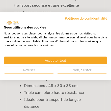
transport sécurisé et une excellente
résistance aux chocs.
Politique de confidentialité
Avantages
Nous utilisons des cookies
Convient aux objets fragiles ou
Nous pouvons les placer pour analyser les données de nos visiteurs,
améliorer notre site Web, afficher un contenu personnalisé et vous faire vivre
volumineux
une expérience inoubliable. Pour plus d'informations sur les cookies que
Triple cannelure pour protection
nous utilisons, ouvrez les paramètres.
maximale
Stable et empilable pour entrepôt
Accepter tout
Matériau recyclable et durable
Refuser
Non, ajuster
Caractéristiques
Dimensions : 48 x 30 x 33 cm
Triple cannelure haute résistance
Idéale pour transport de longue
distance