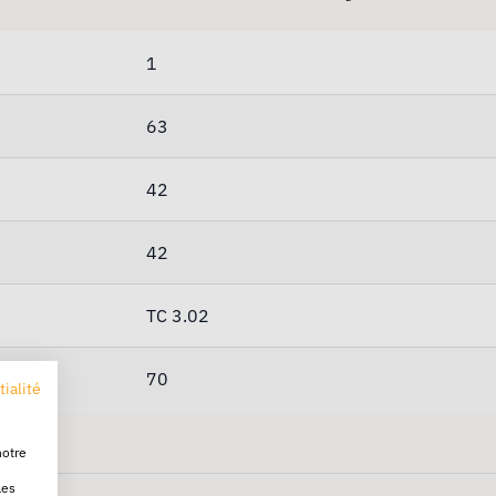
1
63
42
42
TC 3.02
70
tialité
notre
les