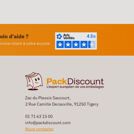
oin d'aide ?
ervice client à votre écoute
Zac du Plessis Saucourt,
2 Rue Camille Decauville, 91250 Tigery
01 71 63 15 00
info@packdiscount.com
Nous contacter