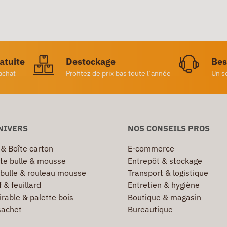
ratuite
Destockage
Bes
achat
Profitez de prix bas toute l’année
Un s
NIVERS
NOS CONSEILS PROS
 & Boîte carton
E-commerce
te bulle & mousse
Entrepôt & stockage
 bulle & rouleau mousse
Transport & logistique
 & feuillard
Entretien & hygiène
irable & palette bois
Boutique & magasin
sachet
Bureautique