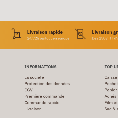
Livraison rapide
Livraison g
24/72h partout en europe
Dès 250€ HT d’
INFORMATIONS
TOP U
La société
Caisse
Protection des données
Pochet
CGV
Papier
Première commande
Adhésif
Commande rapide
Film ét
Livraison
Sac & 