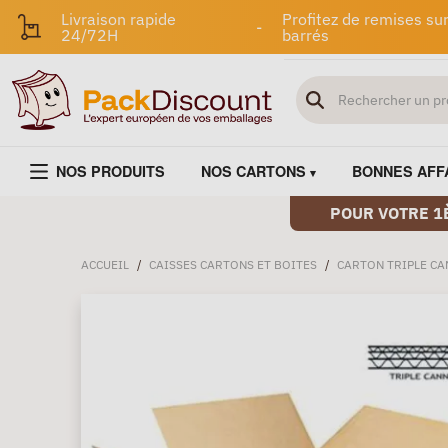
Livraison rapide
Profitez de remises sur
-
24/72H
barrés
NOS PRODUITS
NOS CARTONS
BONNES AFF
POUR VOTRE 1
ACCUEIL
/
CAISSES CARTONS ET BOITES
/
CARTON TRIPLE C