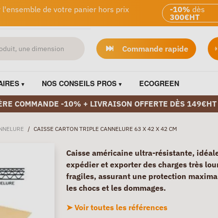
 l'ensemble de votre panier hors prix
-10%
dès
300€HT
Commande rapide
AIRES
NOS CONSEILS PROS
ECOGREEN
ÈRE COMMANDE -10% + LIVRAISON OFFERTE DÈS 149€HT
ANNELURE
/
CAISSE CARTON TRIPLE CANNELURE 63 X 42 X 42 CM
Caisse américaine ultra-résistante, idéal
expédier et exporter des charges très lou
fragiles, assurant une protection maxima
les chocs et les dommages.
➤ Voir toutes les références