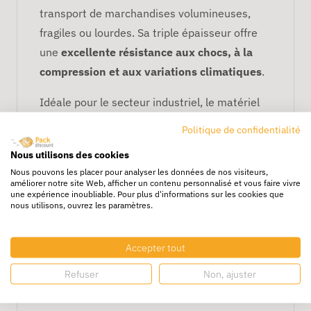
transport de marchandises volumineuses,
fragiles ou lourdes. Sa triple épaisseur offre
une
excellente résistance aux chocs, à la
compression et aux variations climatiques
.
Idéale pour le secteur industriel, le matériel
électronique ou les équipements techniques,
Politique de confidentialité
elle assure une fiabilité maximale tout au long
Nous utilisons des cookies
de la chaîne logistique.
Nous pouvons les placer pour analyser les données de nos visiteurs,
améliorer notre site Web, afficher un contenu personnalisé et vous faire vivre
Avantages
une expérience inoubliable. Pour plus d'informations sur les cookies que
nous utilisons, ouvrez les paramètres.
Grande capacité pour objets volumineux
Protection optimale contre les chocs et
Accepter tout
écrasements
Matériau recyclable et durable
Refuser
Non, ajuster
Convient aux produits fragiles et lourds