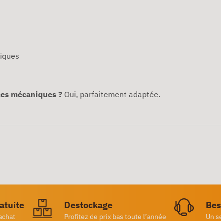
niques
èces mécaniques ?
Oui, parfaitement adaptée.
ratuite
Destockage
Bes
achat
Profitez de prix bas toute l’année
Un s