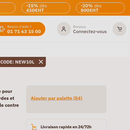
-15%
dès
-20%
dès
450€HT
800€HT
Besoin d'aide ?
Bonjour,
01 71 63 15 00
Connectez-vous
 CODE: NEW10L
e pour
rdes et
Ajouter par palette (54)
le contre
Livraison rapide en 24/72h