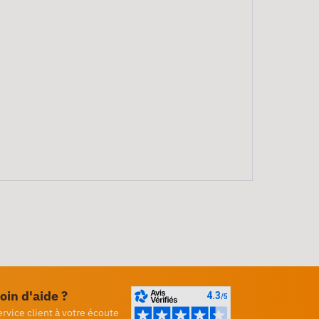
oin d'aide ?
ervice client à votre écoute