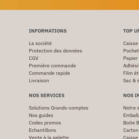
INFORMATIONS
TOP U
La société
Caisse
Protection des données
Pochet
CGV
Papier
Première commande
Adhésif
Commande rapide
Film ét
Livraison
Sac & 
NOS SERVICES
NOS I
Solutions Grands-comptes
Notre s
Nos guides
Emball
Codes promos
Boite B
Echantillons
Carton 
Vente à la palette
Caisse 