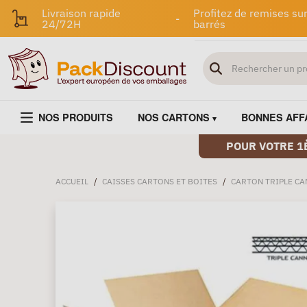
Livraison rapide
Profitez de remises sur
-
24/72H
barrés
NOS PRODUITS
NOS CARTONS
BONNES AFF
POUR VOTRE 1
ACCUEIL
/
CAISSES CARTONS ET BOITES
/
CARTON TRIPLE C