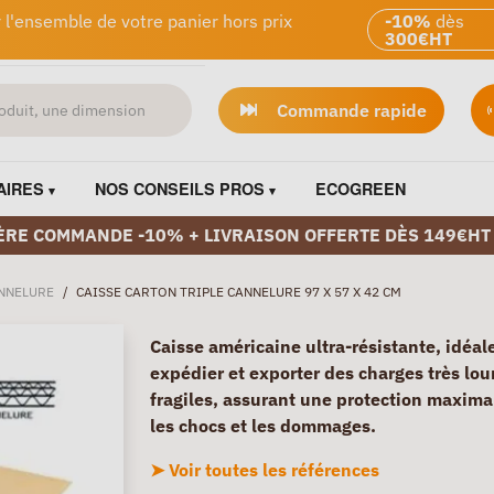
 l'ensemble de votre panier hors prix
-10%
dès
300€HT
Commande rapide
AIRES
NOS CONSEILS PROS
ECOGREEN
ÈRE COMMANDE -10% + LIVRAISON OFFERTE DÈS 149€HT
ANNELURE
/
CAISSE CARTON TRIPLE CANNELURE 97 X 57 X 42 CM
Caisse américaine ultra-résistante, idéal
expédier et exporter des charges très lou
fragiles, assurant une protection maxima
les chocs et les dommages.
➤ Voir toutes les références