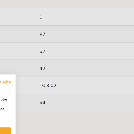
1
97
57
42
tialité
TC 3.02
notre
54
les