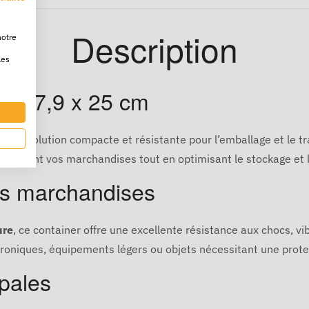
Description
notre
les
 x 57,9 x 25 cm
 une solution compacte et résistante pour l’emballage et le tr
icacement vos marchandises tout en optimisant le stockage et l
es marchandises
ure
, ce container offre une excellente résistance aux chocs, vi
ctroniques, équipements légers ou objets nécessitant une protec
ipales