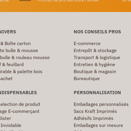
achat
Profitez de prix bas toute l’année
Un s
NIVERS
NOS CONSEILS PROS
 & Boîte carton
E-commerce
te bulle & mousse
Entrepôt & stockage
 bulle & rouleau mousse
Transport & logistique
 & feuillard
Entretien & hygiène
irable & palette bois
Boutique & magasin
sachet
Bureautique
NDISPENSABLES
PERSONNALISATION
election de produit
Emballages personnalisés
age E-commerçant
Sacs Kraft Imprimés
lister
Adhésifs Imprimés
Inviolable
Emballages sur mesure