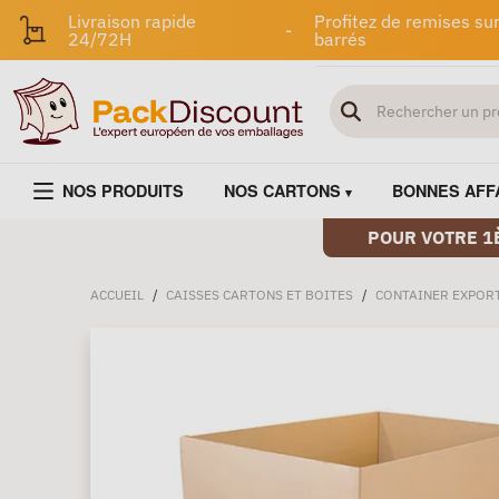
Livraison rapide
Profitez de remises sur
-
24/72H
barrés
NOS PRODUITS
NOS CARTONS
BONNES AFF
POUR VOTRE 1
ACCUEIL
/
CAISSES CARTONS ET BOITES
/
CONTAINER EXPOR