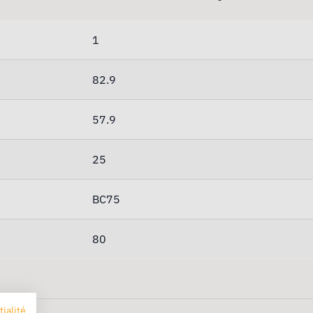
1
82.9
57.9
25
BC75
80
tialité