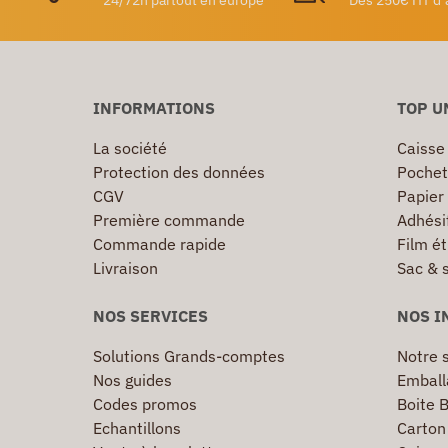
24/72h partout en europe
Dès 250€ HT d’
INFORMATIONS
TOP U
La société
Caisse
Protection des données
Pochet
CGV
Papier
Première commande
Adhésif
Commande rapide
Film ét
Livraison
Sac & 
NOS SERVICES
NOS I
Solutions Grands-comptes
Notre s
Nos guides
Emball
Codes promos
Boite B
Echantillons
Carton 