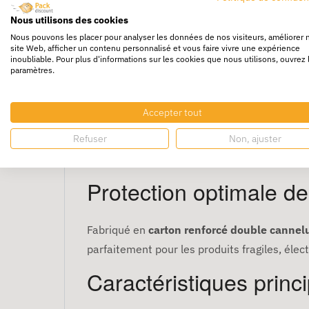
Nous utilisons des cookies
Nous pouvons les placer pour analyser les données de nos visiteurs, améliorer 
site Web, afficher un contenu personnalisé et vous faire vivre une expérience
inoubliable. Pour plus d'informations sur les cookies que nous utilisons, ouvrez 
paramètres.
Container Carton 82,9
Accepter tout
Refuser
Non, ajuster
Le
container carton 82,9 x 57,9 x 25 cm
est
les articles moyens ou légers, il protège eff
Protection optimale d
Fabriqué en
carton renforcé double cannel
parfaitement pour les produits fragiles, éle
Caractéristiques princ