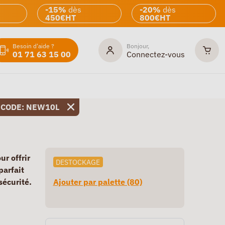
-15%
dès
-20%
dès
450€HT
800€HT
Besoin d'aide ?
Bonjour,
01 71 63 15 00
Connectez-vous
 CODE: NEW10L
ur offrir
DESTOCKAGE
parfait
sécurité.
Ajouter par palette (80)