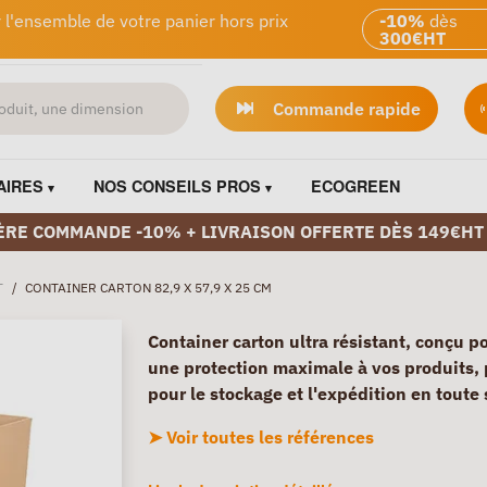
 l'ensemble de votre panier hors prix
-10%
dès
300€HT
Commande rapide
AIRES
NOS CONSEILS PROS
ECOGREEN
ÈRE COMMANDE -10% + LIVRAISON OFFERTE DÈS 149€HT
T
/
CONTAINER CARTON 82,9 X 57,9 X 25 CM
Container carton ultra résistant, conçu po
une protection maximale à vos produits, 
pour le stockage et l'expédition en toute 
➤ Voir toutes les références