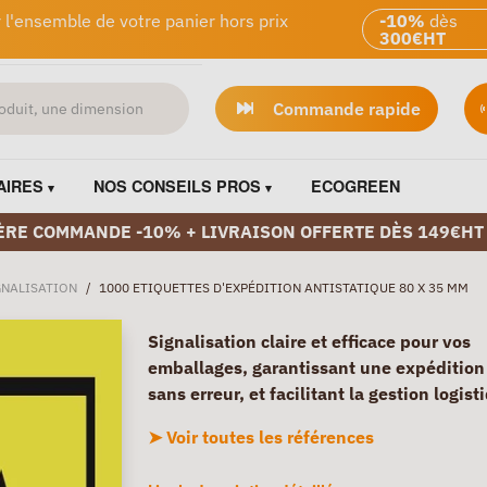
 l'ensemble de votre panier hors prix
-10%
dès
300€HT
Commande rapide
AIRES
NOS CONSEILS PROS
ECOGREEN
ÈRE COMMANDE -10% + LIVRAISON OFFERTE DÈS 149€HT
GNALISATION
/
1000 ETIQUETTES D'EXPÉDITION ANTISTATIQUE 80 X 35 MM
Signalisation claire et efficace pour vos
emballages, garantissant une expédition 
sans erreur, et facilitant la gestion logist
➤ Voir toutes les références