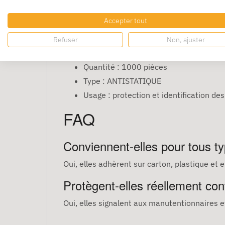
composants électroniques et équipements dé
Caractéristiques
Accepter tout
Refuser
Non, ajuster
Format : 80 x 35 mm
Quantité : 1000 pièces
Type : ANTISTATIQUE
Usage : protection et identification des
FAQ
Conviennent-elles pour tous t
Oui, elles adhèrent sur carton, plastique et 
Protègent-elles réellement contr
Oui, elles signalent aux manutentionnaires 