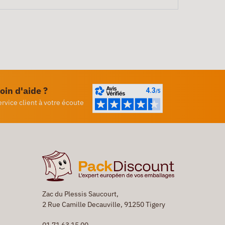
oin d'aide ?
ervice client à votre écoute
Zac du Plessis Saucourt,
2 Rue Camille Decauville, 91250 Tigery