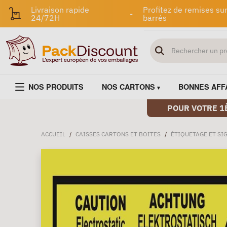
Livraison rapide
Profitez de remises sur
-
24/72H
barrés
NOS PRODUITS
NOS CARTONS
BONNES AFF
POUR VOTRE 1
ACCUEIL
/
CAISSES CARTONS ET BOITES
/
ÉTIQUETAGE ET SI