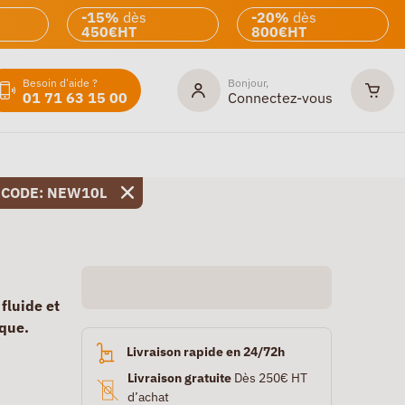
-15%
dès
-20%
dès
450€HT
800€HT
Besoin d'aide ?
Bonjour,
01 71 63 15 00
Connectez-vous
 CODE: NEW10L
fluide et
ique.
Livraison rapide en 24/72h
Livraison gratuite
Dès 250€ HT
d’achat