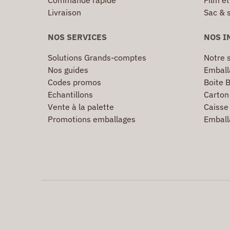
Commande rapide
Film ét
Livraison
Sac & 
NOS SERVICES
NOS I
Solutions Grands-comptes
Notre s
Nos guides
Emball
Codes promos
Boite B
Echantillons
Carton 
Vente à la palette
Caisse 
Promotions emballages
Emball