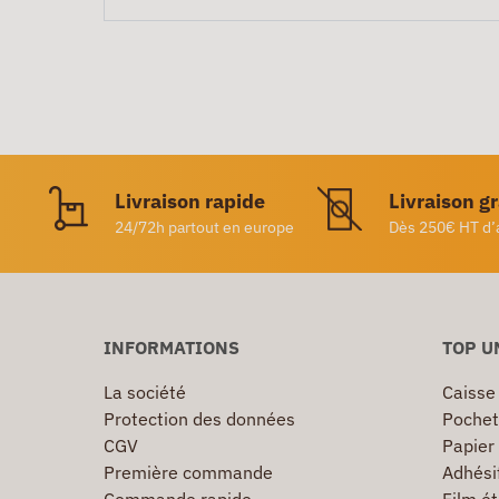
Livraison rapide
Livraison g
24/72h partout en europe
Dès 250€ HT d’
INFORMATIONS
TOP U
La société
Caisse
Protection des données
Pochet
CGV
Papier
Première commande
Adhésif