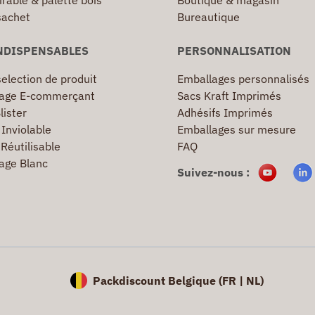
irable & palette bois
Boutique & magasin
sachet
Bureautique
NDISPENSABLES
PERSONNALISATION
election de produit
Emballages personnalisés
age E-commerçant
Sacs Kraft Imprimés
lister
Adhésifs Imprimés
Inviolable
Emballages sur mesure
Réutilisable
FAQ
age Blanc
Suivez-nous :
Packdiscount Belgique (
FR |
NL)