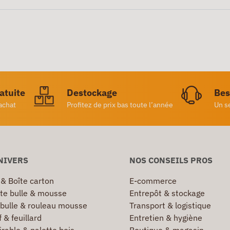
ratuite
Destockage
Bes
achat
Profitez de prix bas toute l’année
Un s
NIVERS
NOS CONSEILS PROS
 & Boîte carton
E-commerce
te bulle & mousse
Entrepôt & stockage
 bulle & rouleau mousse
Transport & logistique
 & feuillard
Entretien & hygiène