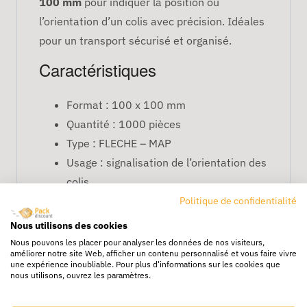
100 mm
pour indiquer la position ou
l’orientation d’un colis avec précision. Idéales
pour un transport sécurisé et organisé.
Caractéristiques
Format : 100 x 100 mm
Quantité : 1000 pièces
Type : FLECHE – MAP
Usage : signalisation de l’orientation des
colis
Politique de confidentialité
FAQ
Nous utilisons des cookies
Conviennent-elles pour tous
Nous pouvons les placer pour analyser les données de nos visiteurs,
améliorer notre site Web, afficher un contenu personnalisé et vous faire vivre
types de colis ?
une expérience inoubliable. Pour plus d'informations sur les cookies que
nous utilisons, ouvrez les paramètres.
Oui, elles adhèrent sur carton, plastique et
surfaces variées.