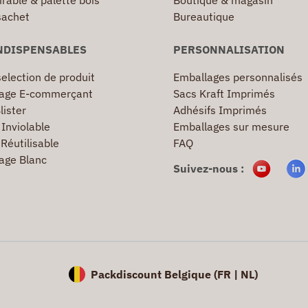
irable & palette bois
Boutique & magasin
sachet
Bureautique
NDISPENSABLES
PERSONNALISATION
election de produit
Emballages personnalisés
age E-commerçant
Sacs Kraft Imprimés
lister
Adhésifs Imprimés
Inviolable
Emballages sur mesure
Réutilisable
FAQ
age Blanc
Suivez-nous :
Packdiscount Belgique (
FR |
NL)