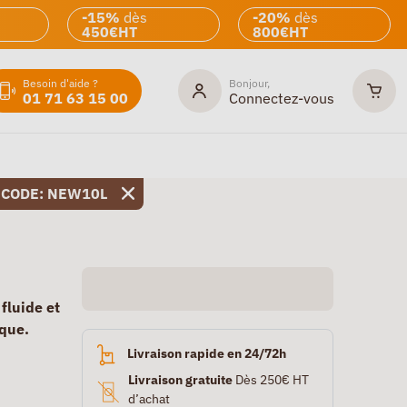
-15%
dès
-20%
dès
450€HT
800€HT
Besoin d'aide ?
Bonjour,
01 71 63 15 00
Connectez-vous
 CODE: NEW10L
fluide et
ique.
Livraison rapide en 24/72h
Livraison gratuite
Dès 250€ HT
d’achat