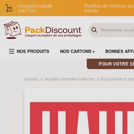
Livraison rapide
Profitez de remises sur
-
24/72H
barrés
NOS PRODUITS
NOS CARTONS
BONNES AFF
POUR VOTRE 1
ACCUEIL
/
CAISSES CARTONS ET BOITES
/
ÉTIQUETAGE ET SI