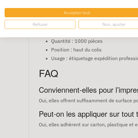
facilitent le tri et le suivi des envois.
Caractéristiques
Accepter tout
Refuser
Non, ajuster
Format : 200 x 48 mm
Quantité : 1000 pièces
Position : haut du colis
Usage : étiquetage expédition professi
FAQ
Conviennent-elles pour l’impre
Oui, elles offrent suffisamment de surface p
Peut-on les appliquer sur tout 
Oui, elles adhèrent sur carton, plastique et 