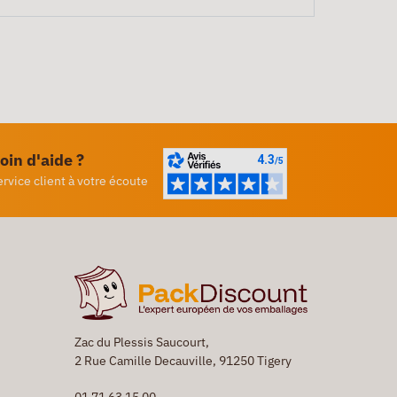
oin d'aide ?
ervice client à votre écoute
Zac du Plessis Saucourt,
2 Rue Camille Decauville, 91250 Tigery