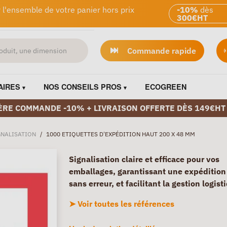
 l'ensemble de votre panier hors prix
-10%
dès
300€HT
Commande rapide
AIRES
NOS CONSEILS PROS
ECOGREEN
ÈRE COMMANDE -10% + LIVRAISON OFFERTE DÈS 149€HT
GNALISATION
/
1000 ETIQUETTES D'EXPÉDITION HAUT 200 X 48 MM
Signalisation claire et efficace pour vos
emballages, garantissant une expédition 
sans erreur, et facilitant la gestion logist
➤ Voir toutes les références