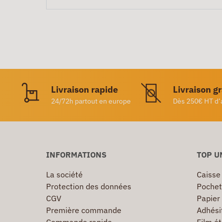
Livraison rapide
Livraison g
24/72h partout en europe
Dès 250€ HT d’
INFORMATIONS
TOP U
La société
Caisse
Protection des données
Pochet
CGV
Papier
Première commande
Adhésif