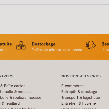
ratuite
Destockage
Bes
achat
Profitez de prix bas toute l’année
Un s
NIVERS
NOS CONSEILS PROS
 & Boîte carton
E-commerce
te bulle & mousse
Entrepôt & stockage
 bulle & rouleau mousse
Transport & logistique
 & feuillard
Entretien & hygiène