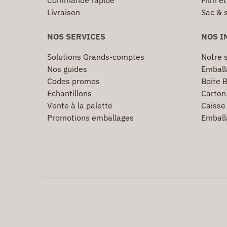
Commande rapide
Film ét
Livraison
Sac & 
NOS SERVICES
NOS I
Solutions Grands-comptes
Notre s
Nos guides
Emball
Codes promos
Boite B
Echantillons
Carton 
Vente à la palette
Caisse 
Promotions emballages
Emball