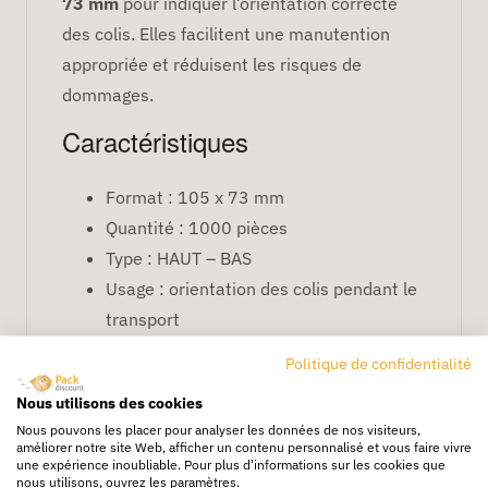
73 mm
pour indiquer l’orientation correcte
des colis. Elles facilitent une manutention
appropriée et réduisent les risques de
dommages.
Caractéristiques
Format : 105 x 73 mm
Quantité : 1000 pièces
Type : HAUT – BAS
Usage : orientation des colis pendant le
transport
FAQ
Politique de confidentialité
Nous utilisons des cookies
Conviennent-elles pour tous
Nous pouvons les placer pour analyser les données de nos visiteurs,
types de colis ?
améliorer notre site Web, afficher un contenu personnalisé et vous faire vivre
une expérience inoubliable. Pour plus d'informations sur les cookies que
nous utilisons, ouvrez les paramètres.
Oui, elles adhèrent sur carton, plastique et