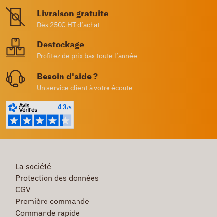
Livraison gratuite
Dès 250€ HT d’achat
Destockage
Profitez de prix bas toute l’année
Besoin d'aide ?
Un service client à votre écoute
La société
Protection des données
CGV
Première commande
Commande rapide