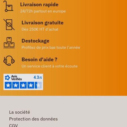
Livraison rapide
24/72h partout en europe
Livraison gratuite
Dès 250€ HT d’achat
Destockage
Profitez de prix bas toute l’année
Besoin d'aide ?
Un service client à votre écoute
La société
Protection des données
CGV