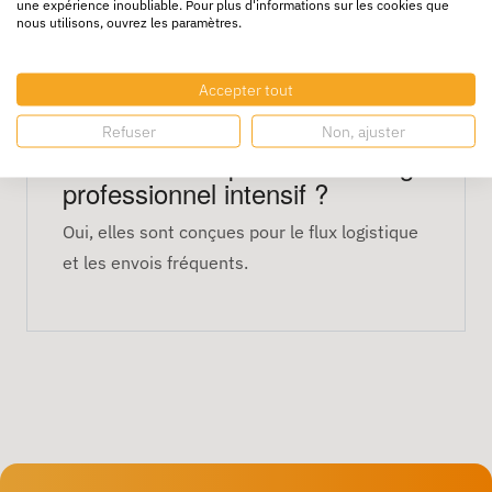
une expérience inoubliable. Pour plus d'informations sur les cookies que
Peut-on les appliquer sur tous
nous utilisons, ouvrez les paramètres.
types de colis ?
Oui, elles adhèrent sur carton, plastique et
Accepter tout
autres surfaces courantes.
Refuser
Non, ajuster
Sont-elles adaptées à un usage
professionnel intensif ?
Oui, elles sont conçues pour le flux logistique
et les envois fréquents.