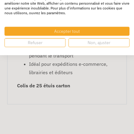
améliorer notre site Web, afficher un contenu personnalisé et vous faire vivre
Caractéristiques principales
une expérience inoubliable. Pour plus d'informations sur les cookies que
nous utilisons, ouvrez les paramètres.
Dimensions : 24 x 18 cm, adaptées aux
petits livres et documents
Accepter tout
Épaisseur réglable : 1 à 8 cm
Refuser
Non, ajuster
Carton robuste pour protection efficace
pendant le transport
Idéal pour expéditions e-commerce,
librairies et éditeurs
Colis de 25 étuis carton