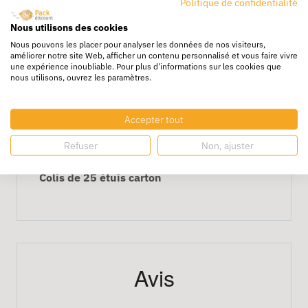
Politique de confidentialité
Caractéristiques principales
Nous utilisons des cookies
Nous pouvons les placer pour analyser les données de nos visiteurs,
Dimensions : 33 x 25 cm, adaptées aux
améliorer notre site Web, afficher un contenu personnalisé et vous faire vivre
une expérience inoubliable. Pour plus d'informations sur les cookies que
livres et documents volumineux
nous utilisons, ouvrez les paramètres.
Épaisseur : 1 à 8 cm
Carton solide pour un transport sûr
Accepter tout
Parfait pour librairies, éditeurs et
Refuser
Non, ajuster
expéditions e-commerce
Colis de 25 étuis carton
Avis