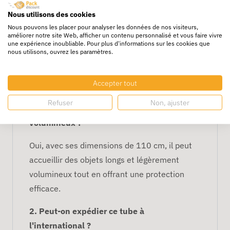
Applications :
Parfait pour l'envoi de
Nous utilisons des cookies
posters, plans, affiches et autres objets
Nous pouvons les placer pour analyser les données de nos visiteurs,
améliorer notre site Web, afficher un contenu personnalisé et vous faire vivre
longs nécessitant une protection de
une expérience inoubliable. Pour plus d'informations sur les cookies que
nous utilisons, ouvrez les paramètres.
haute qualité.
FAQ – Tube Carton Longbox 10
Accepter tout
x 10 x 110 cm
Refuser
Non, ajuster
1. Le tube peut-il contenir des objets
volumineux ?
Oui, avec ses dimensions de 110 cm, il peut
accueillir des objets longs et légèrement
volumineux tout en offrant une protection
efficace.
2. Peut-on expédier ce tube à
l'international ?