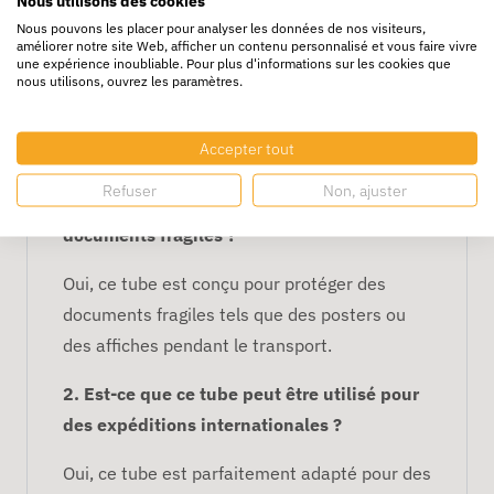
Nous utilisons des cookies
Applications :
Idéal pour l'envoi de
Nous pouvons les placer pour analyser les données de nos visiteurs,
améliorer notre site Web, afficher un contenu personnalisé et vous faire vivre
posters, documents longs, affiches,
une expérience inoubliable. Pour plus d'informations sur les cookies que
nous utilisons, ouvrez les paramètres.
plans, etc.
FAQ – Tube Carton Longbox 15
Accepter tout
x 15 x 100 cm
Refuser
Non, ajuster
1. Ce tube est-il adapté pour des
documents fragiles ?
Oui, ce tube est conçu pour protéger des
documents fragiles tels que des posters ou
des affiches pendant le transport.
2. Est-ce que ce tube peut être utilisé pour
des expéditions internationales ?
Oui, ce tube est parfaitement adapté pour des