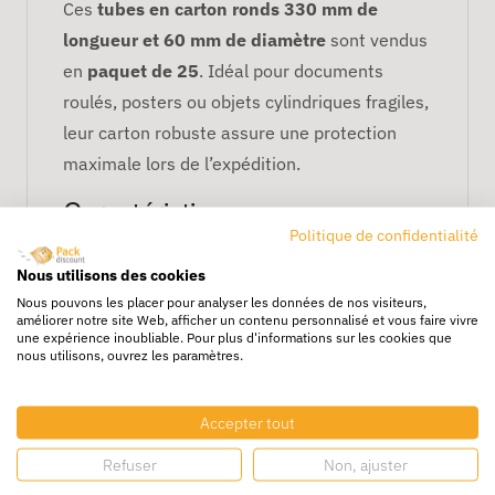
Ces
tubes en carton ronds 330 mm de
longueur et 60 mm de diamètre
sont vendus
en
paquet de 25
. Idéal pour documents
roulés, posters ou objets cylindriques fragiles,
leur carton robuste assure une protection
maximale lors de l’expédition.
Caractéristiques
Politique de confidentialité
Carton solide et épais
Nous utilisons des cookies
Protection optimale contre chocs et
Nous pouvons les placer pour analyser les données de nos visiteurs,
pliures
améliorer notre site Web, afficher un contenu personnalisé et vous faire vivre
une expérience inoubliable. Pour plus d'informations sur les cookies que
Paquet de 25 unités pour un
nous utilisons, ouvrez les paramètres.
approvisionnement pratique
Parfait pour envois professionnels et e-
Accepter tout
commerce
Refuser
Non, ajuster