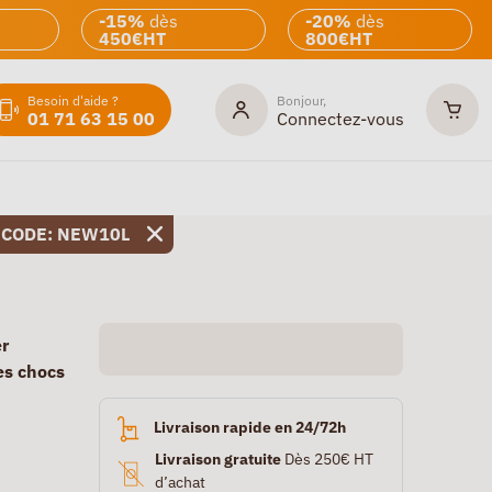
-15%
dès
-20%
dès
450€HT
800€HT
Besoin d'aide ?
Bonjour,
01 71 63 15 00
Connectez-vous
 CODE: NEW10L
er
es chocs
Livraison rapide en 24/72h
Livraison gratuite
Dès 250€ HT
d’achat