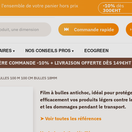
 l'ensemble de votre panier hors prix
-10%
dès
300€HT
Commande rapide
AIRES
NOS CONSEILS PROS
ECOGREEN
ÈRE COMMANDE -10% + LIVRAISON OFFERTE DÈS 149€HT
ULLES 100 M 100 CM BULLES 18MM
Film à bulles antichoc, idéal pour protég
efficacement vos produits légers contre l
et les dommages pendant le transport.
➤ Voir toutes les références