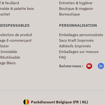
 & feuillard
Entretien & hygiène
irable & palette bois
Boutique & magasin
sachet
Bureautique
NDISPENSABLES
PERSONNALISATION
election de produit
Emballages personnalisés
age E-commerçant
Sacs Kraft Imprimés
lister
Adhésifs Imprimés
Inviolable
Emballages sur mesure
Réutilisable
FAQ
age Blanc
Suivez-nous :
Packdiscount Belgique (
FR |
NL)