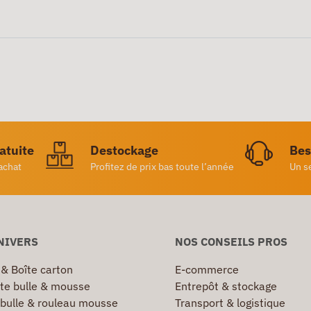
ratuite
Destockage
Bes
achat
Profitez de prix bas toute l’année
Un s
NIVERS
NOS CONSEILS PROS
 & Boîte carton
E-commerce
te bulle & mousse
Entrepôt & stockage
 bulle & rouleau mousse
Transport & logistique