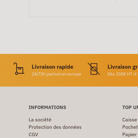
Livraison rapide
Livraison g
24/72h partout en europe
Dès 250€ HT d’
INFORMATIONS
TOP U
La société
Caisse
Protection des données
Pochet
CGV
Papier