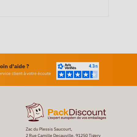
oin d'aide ?
ervice client à votre écoute
Zac du Plessis Saucourt,
2 Rue Camille Decauville, 91250 Tigery