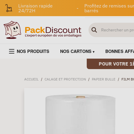
Livraison rapide
Profitez de remises sur
-
24/72H
barrés
NOS PRODUITS
NOS CARTONS
BONNES AFF
POUR VOTRE 1
ACCUEIL
/
CALAGE ET PROTECTION
/
PAPIER BULLE
/
FILM B