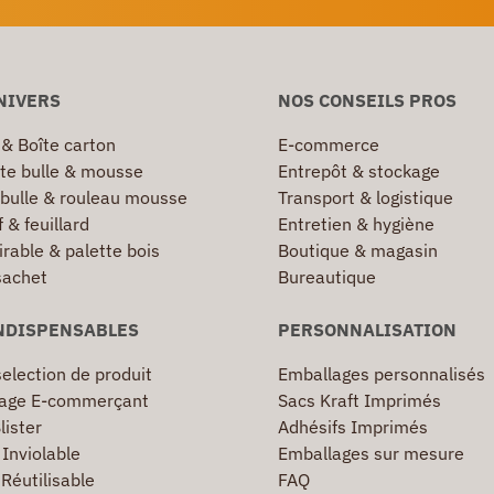
NIVERS
NOS CONSEILS PROS
 & Boîte carton
E-commerce
te bulle & mousse
Entrepôt & stockage
 bulle & rouleau mousse
Transport & logistique
 & feuillard
Entretien & hygiène
irable & palette bois
Boutique & magasin
sachet
Bureautique
NDISPENSABLES
PERSONNALISATION
election de produit
Emballages personnalisés
age E-commerçant
Sacs Kraft Imprimés
lister
Adhésifs Imprimés
Inviolable
Emballages sur mesure
Réutilisable
FAQ