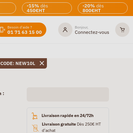
-15%
dès
-20%
dès
450€HT
800€HT
Besoin d'aide ?
Bonjour,
01 71 63 15 00
Connectez-vous
 CODE: NEW10L
 :
Livraison rapide en 24/72h
Livraison gratuite
Dès 250€ HT
d’achat