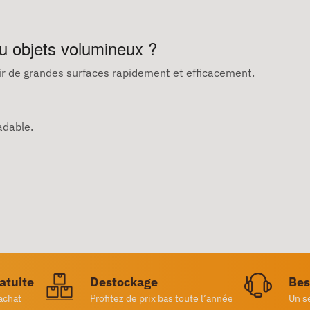
ou objets volumineux ?
ir de grandes surfaces rapidement et efficacement.
adable.
ratuite
Destockage
Bes
achat
Profitez de prix bas toute l’année
Un s