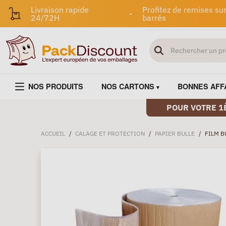
Livraison rapide
Profitez de remises sur
-
24/72H
barrés
NOS PRODUITS
NOS CARTONS
BONNES AFF
POUR VOTRE 1
ACCUEIL
/
CALAGE ET PROTECTION
/
PAPIER BULLE
/
FILM B