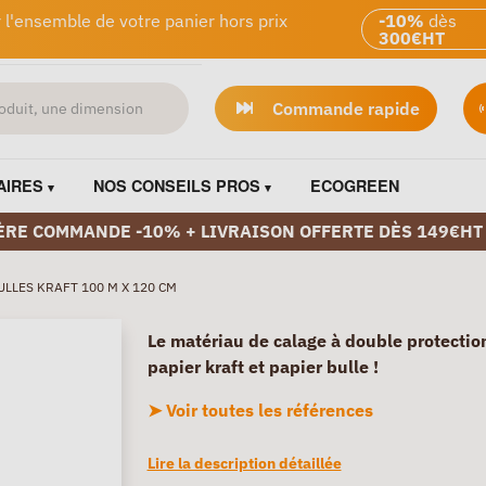
 l'ensemble de votre panier hors prix
-10%
dès
300€HT
Commande rapide
AIRES
NOS CONSEILS PROS
ECOGREEN
ÈRE COMMANDE -10% + LIVRAISON OFFERTE DÈS 149€HT
ULLES KRAFT 100 M X 120 CM
Le matériau de calage à double protection
papier kraft et papier bulle !
➤ Voir toutes les références
Lire la description détaillée