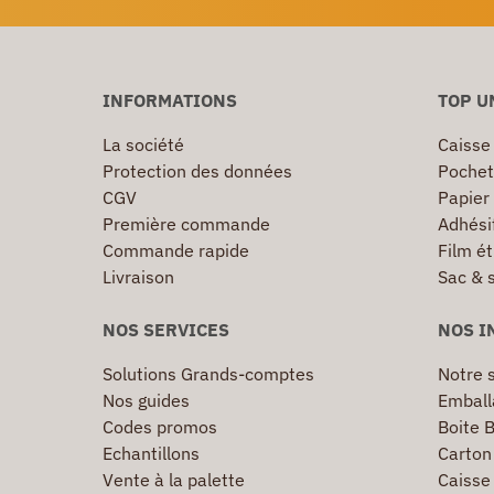
INFORMATIONS
TOP U
La société
Caisse
Protection des données
Pochet
CGV
Papier
Première commande
Adhésif
Commande rapide
Film ét
Livraison
Sac & 
NOS SERVICES
NOS I
Solutions Grands-comptes
Notre s
Nos guides
Emball
Codes promos
Boite B
Echantillons
Carton 
Vente à la palette
Caisse 