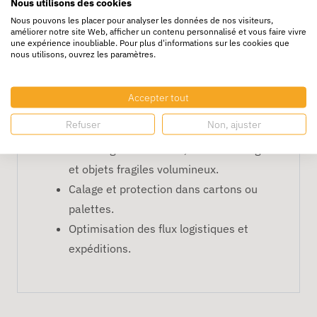
Nous utilisons des cookies
Bulles de 10 mm pour protection légère
Nous pouvons les placer pour analyser les données de nos visiteurs,
améliorer notre site Web, afficher un contenu personnalisé et vous faire vivre
à moyenne.
une expérience inoubliable. Pour plus d'informations sur les cookies que
Facile à découper et manipuler.
nous utilisons, ouvrez les paramètres.
Solution pratique pour industries,
entrepôts et e-commerce.
Accepter tout
Applications recommandées
Refuser
Non, ajuster
Emballage de meubles, électroménager
et objets fragiles volumineux.
Calage et protection dans cartons ou
palettes.
Optimisation des flux logistiques et
expéditions.