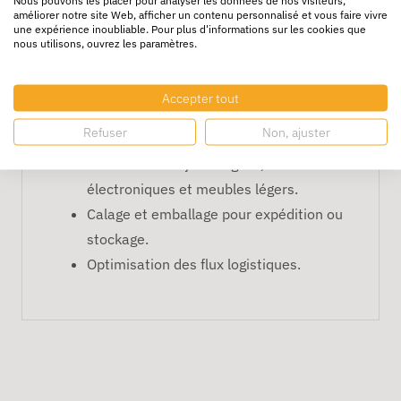
améliorer notre site Web, afficher un contenu personnalisé et vous faire vivre
et efficace.
une expérience inoubliable. Pour plus d'informations sur les cookies que
Facile à découper et manipuler.
nous utilisons, ouvrez les paramètres.
Solution économique pour industries,
entrepôts et e-commerce.
Accepter tout
Applications recommandées
Refuser
Non, ajuster
Protection d’objets fragiles,
électroniques et meubles légers.
Calage et emballage pour expédition ou
stockage.
Optimisation des flux logistiques.