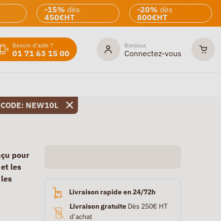
-15%
dès
-20%
dès
450€HT
800€HT
Besoin d'aide ?
Bonjour,
01 71 63 15 00
Connectez-vous
 CODE: NEW10L
nçu pour
et les
 les
Livraison rapide en 24/72h
Livraison gratuite
Dès 250€ HT
d’achat