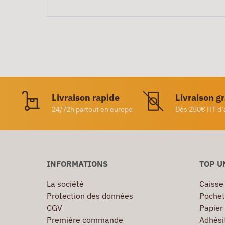
Livraison rapide
Livraison g
24/72h partout en europe
Dès 250€ HT d’
INFORMATIONS
TOP U
La société
Caisse
Protection des données
Pochet
CGV
Papier
Première commande
Adhésif