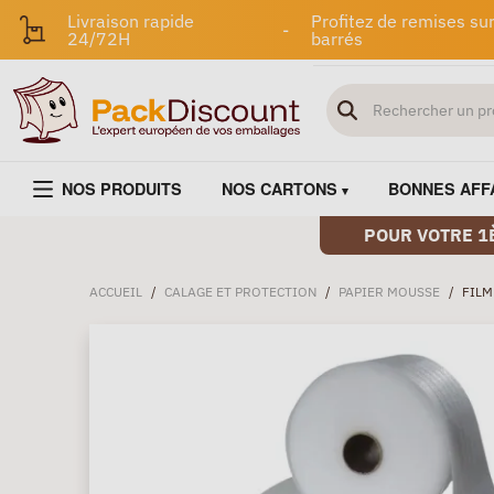
Livraison rapide
Profitez de remises sur
-
24/72H
barrés
NOS PRODUITS
NOS CARTONS
BONNES AFF
POUR VOTRE 1
ACCUEIL
/
CALAGE ET PROTECTION
/
PAPIER MOUSSE
/
FILM