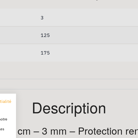
3
125
175
Description
tialité
notre
125 cm – 3 mm – Protection re
les