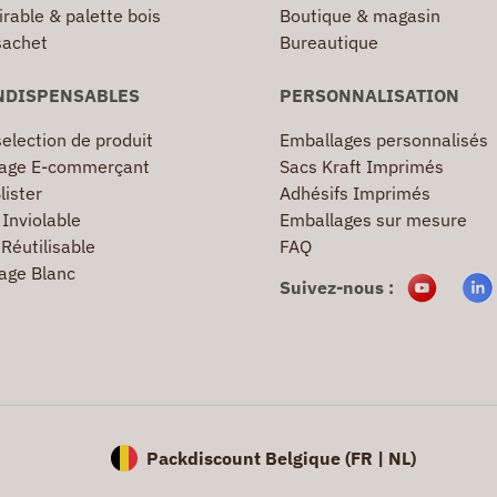
irable & palette bois
Boutique & magasin
sachet
Bureautique
NDISPENSABLES
PERSONNALISATION
election de produit
Emballages personnalisés
age E-commerçant
Sacs Kraft Imprimés
lister
Adhésifs Imprimés
Inviolable
Emballages sur mesure
Réutilisable
FAQ
age Blanc
Suivez-nous :
Packdiscount Belgique (
FR |
NL)