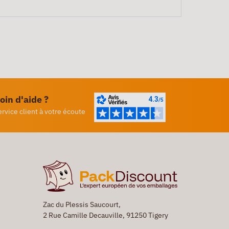
oin d'aide ?
ervice client à votre écoute
Zac du Plessis Saucourt,
2 Rue Camille Decauville, 91250 Tigery