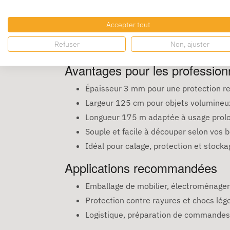
objets
Accepter tout
Le film mousse
175 m x 125 cm
avec 3 mm d
Refuser
Non, ajuster
permet un enveloppement rapide et efficace
Avantages pour les profession
Épaisseur 3 mm pour une protection re
Largeur 125 cm pour objets volumineu
Longueur 175 m adaptée à usage prol
Souple et facile à découper selon vos b
Idéal pour calage, protection et stocka
Applications recommandées
Emballage de mobilier, électroménager 
Protection contre rayures et chocs lég
Logistique, préparation de commandes