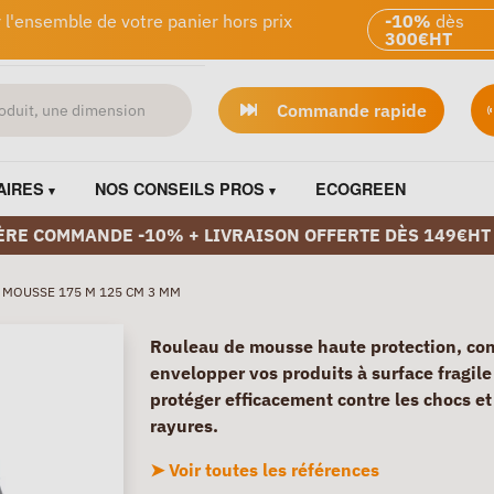
 l'ensemble de votre panier hors prix
-10%
dès
300€HT
Commande rapide
AIRES
NOS CONSEILS PROS
ECOGREEN
ÈRE COMMANDE -10% + LIVRAISON OFFERTE DÈS 149€HT
 MOUSSE 175 M 125 CM 3 MM
Rouleau de mousse haute protection, co
envelopper vos produits à surface fragile 
protéger efficacement contre les chocs et
rayures.
➤ Voir toutes les références