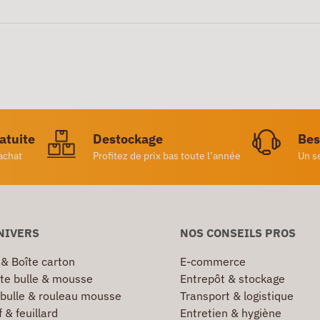
ratuite
Destockage
Bes
achat
Profitez de prix bas toute l’année
Un s
NIVERS
NOS CONSEILS PROS
 & Boîte carton
E-commerce
te bulle & mousse
Entrepôt & stockage
 bulle & rouleau mousse
Transport & logistique
 & feuillard
Entretien & hygiène