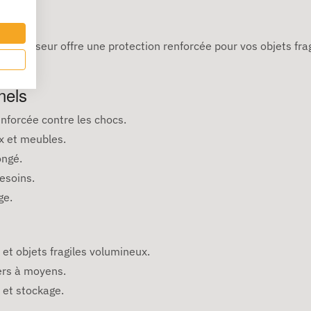
’épaisseur offre une protection renforcée pour vos objets frag
.
nels
nforcée contre les chocs.
x et meubles.
ongé.
esoins.
ge.
et objets fragiles volumineux.
ers à moyens.
 et stockage.