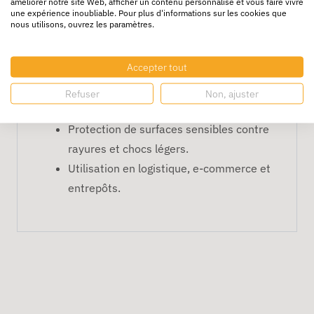
améliorer notre site Web, afficher un contenu personnalisé et vous faire vivre
une expérience inoubliable. Pour plus d'informations sur les cookies que
Solution idéale pour la protection, le
nous utilisons, ouvrez les paramètres.
calage et le stockage.
Applications recommandées
Accepter tout
Emballage de mobilier, électroménager
Refuser
Non, ajuster
et objets fragiles.
Protection de surfaces sensibles contre
rayures et chocs légers.
Utilisation en logistique, e-commerce et
entrepôts.