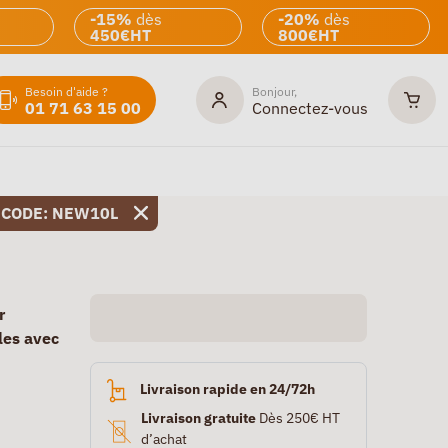
-15%
dès
-20%
dès
450€HT
800€HT
Besoin d'aide ?
Bonjour,
01 71 63 15 00
Connectez-vous
 CODE: NEW10L
r
les avec
Livraison rapide en 24/72h
Livraison gratuite
Dès 250€ HT
d’achat