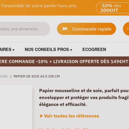
 l'ensemble de votre panier hors prix
-10%
dès
300€HT
Commande rapide
AIRES
NOS CONSEILS PROS
ECOGREEN
ÈRE COMMANDE -10% + LIVRAISON OFFERTE DÈS 149€HT
ISURE
/
PAPIER DE SOIE 65 X 100 CM
Papier mousseline et de soie, parfait pou
envelopper et protéger vos produits fragi
élégance et efficacité.
➤ Voir toutes les références