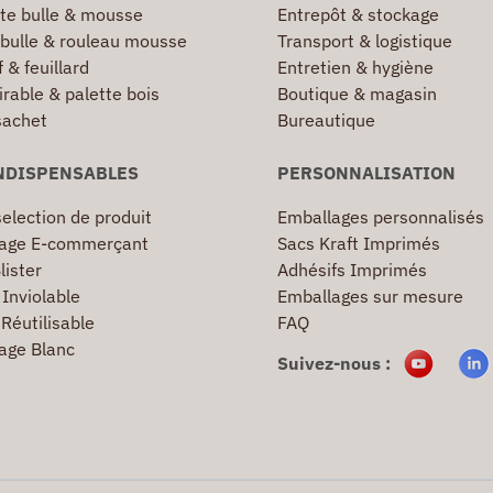
te bulle & mousse
Entrepôt & stockage
 bulle & rouleau mousse
Transport & logistique
 & feuillard
Entretien & hygiène
irable & palette bois
Boutique & magasin
sachet
Bureautique
NDISPENSABLES
PERSONNALISATION
election de produit
Emballages personnalisés
age E-commerçant
Sacs Kraft Imprimés
lister
Adhésifs Imprimés
Inviolable
Emballages sur mesure
Réutilisable
FAQ
age Blanc
Suivez-nous :