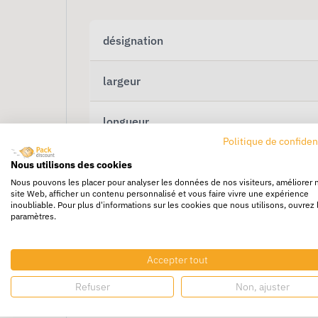
désignation
largeur
longueur
Politique de confiden
Nous utilisons des cookies
Nous pouvons les placer pour analyser les données de nos visiteurs, améliorer 
site Web, afficher un contenu personnalisé et vous faire vivre une expérience
inoubliable. Pour plus d'informations sur les cookies que nous utilisons, ouvrez 
paramètres.
Accepter tout
Refuser
Non, ajuster
Papier de Soie 65 x 1