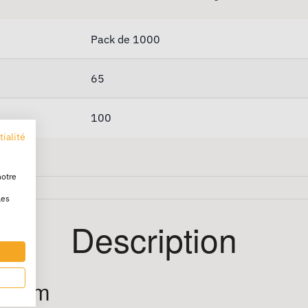
Pack de 1000
65
100
tialité
notre
les
Description
00 cm