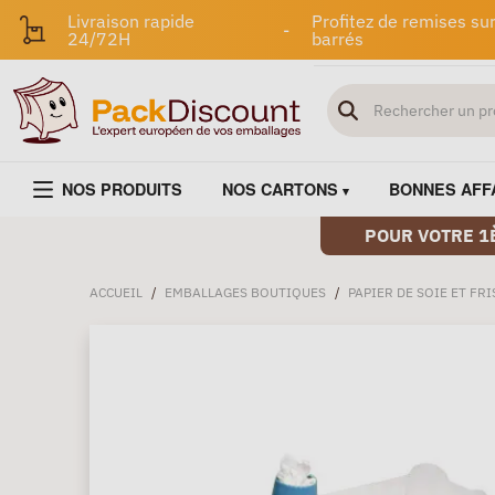
Livraison rapide
Profitez de remises sur
-
24/72H
barrés
NOS PRODUITS
NOS CARTONS
BONNES AFF
POUR VOTRE 1
ACCUEIL
/
EMBALLAGES BOUTIQUES
/
PAPIER DE SOIE ET FR