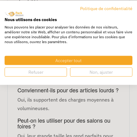
durabilité.
Politique de confidentialité
Caractéristiques techniques
Nous utilisons des cookies
Dimensions : 45 x 17 x 48 cm
Nous pouvons les placer pour analyser les données de nos visiteurs,
améliorer notre site Web, afficher un contenu personnalisé et vous faire vivre
Couleur : brun
une expérience inoubliable. Pour plus d'informations sur les cookies que
nous utilisons, ouvrez les paramètres.
Poignée : plate
Quantité : 120 sacs par colis
Matériau : papier kraft résistant
Accepter tout
FAQ – Sacs kraft 45 x 17 x 48
Refuser
Non, ajuster
cm
Conviennent-ils pour des articles lourds ?
Oui, ils supportent des charges moyennes à
volumineuses.
Peut-on les utiliser pour des salons ou
foires ?
Oui, leur grande taille les rend parfaits pour