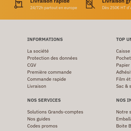
Livraison rapide
Livraison g
24/72h partout en europe
Dès 250€ HT d’
INFORMATIONS
TOP U
La société
Caisse
Protection des données
Pochet
CGV
Papier
Première commande
Adhésif
Commande rapide
Film ét
Livraison
Sac & 
NOS SERVICES
NOS I
Solutions Grands-comptes
Notre s
Nos guides
Emball
Codes promos
Boite B