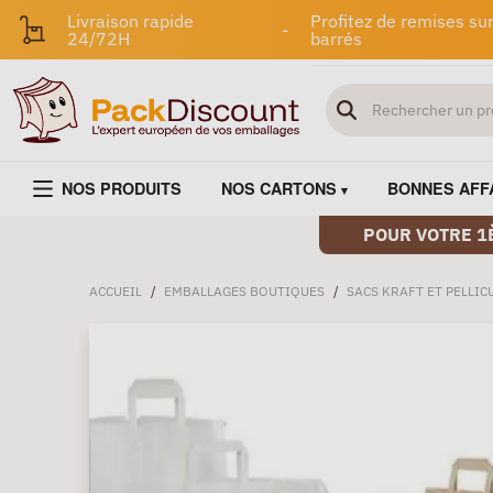
Livraison rapide
Profitez de remises sur
-
24/72H
barrés
NOS PRODUITS
NOS CARTONS
BONNES AFF
POUR VOTRE 1
ACCUEIL
/
EMBALLAGES BOUTIQUES
/
SACS KRAFT ET PELLIC