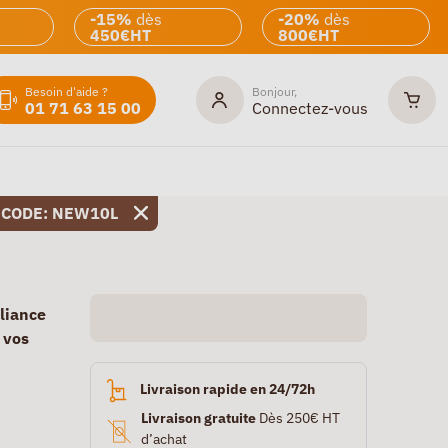
-15%
dès
-20%
dès
450€HT
800€HT
Besoin d'aide ?
Bonjour,
01 71 63 15 00
Connectez-vous
 CODE: NEW10L
lliance
 vos
Livraison rapide en 24/72h
Livraison gratuite
Dès 250€ HT
d’achat