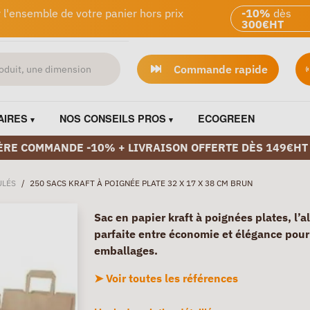
 l'ensemble de votre panier hors prix
-10%
dès
300€HT
Commande rapide
AIRES
NOS CONSEILS PROS
ECOGREEN
ÈRE COMMANDE -10% + LIVRAISON OFFERTE DÈS 149€HT
ULÉS
/
250 SACS KRAFT À POIGNÉE PLATE 32 X 17 X 38 CM BRUN
Sac en papier kraft à poignées plates, l’a
parfaite entre économie et élégance pour
emballages.
➤ Voir toutes les références