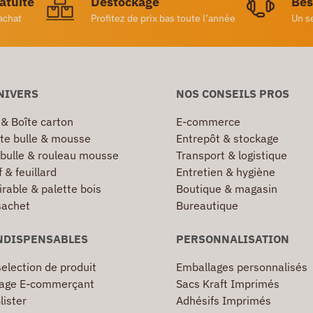
ratuite
Destockage
Bes
achat
Profitez de prix bas toute l’année
Un s
NIVERS
NOS CONSEILS PROS
 & Boîte carton
E-commerce
te bulle & mousse
Entrepôt & stockage
 bulle & rouleau mousse
Transport & logistique
 & feuillard
Entretien & hygiène
irable & palette bois
Boutique & magasin
sachet
Bureautique
NDISPENSABLES
PERSONNALISATION
election de produit
Emballages personnalisés
age E-commerçant
Sacs Kraft Imprimés
lister
Adhésifs Imprimés