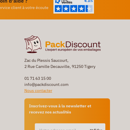
oin d'aide ?
ervice client à votre écoute
Zac du Plessis Saucourt,
2 Rue Camille Decauville, 91250 Tigery
01 71 63 15 00
info@packdiscount.com
Nous contacter
Inscrivez-vous à la newsletter et
recevez nos actualités