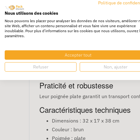
Politique de confiden
Nous utilisons des cookies
Nous pouvons les placer pour analyser les données de nos visiteurs, améliorer 
site Web, afficher un contenu personnalisé et vous faire vivre une expérience
inoubliable. Pour plus d'informations sur les cookies que nous utilisons, ouvrez 
paramètres.
250 Sacs kraft à poign
Accepter tout
Les
250 sacs kraft à poignée plate 32 x 17
Refuser
Non, ajuster
multiples. Idéal pour la vente à emporter ou 
Praticité et robustesse
Leur poignée plate garantit un transport conf
Caractéristiques techniques
Dimensions : 32 x 17 x 38 cm
Couleur : brun
Poignée : plate