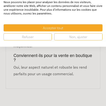
Poignée : plate
Nous pouvons les placer pour analyser les données de nos visiteurs,
améliorer notre site Web, afficher un contenu personnalisé et vous faire vivre
Quantité : 250 sacs
une expérience inoubliable. Pour plus d'informations sur les cookies que
nous utilisons, ouvrez les paramètres.
Matériau : papier kraft solide
FAQ
Accepter tout
Peuvent-ils contenir des produits lourds ?
Refuser
Non, ajuster
Oui, ils supportent des charges légères à
moyennes.
Conviennent-ils pour la vente en boutique
?
Oui, leur aspect naturel et robuste les rend
parfaits pour un usage commercial.