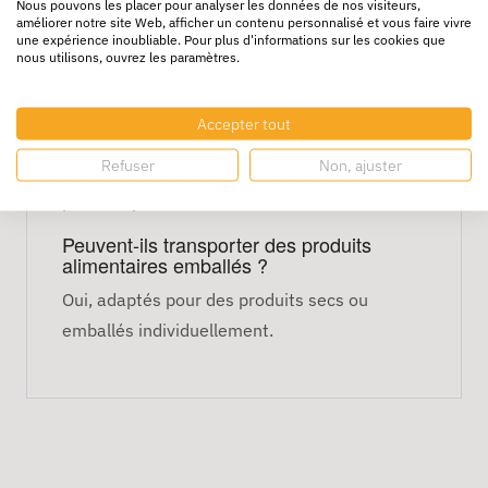
Quantité : 50 sacs par colis
Nous pouvons les placer pour analyser les données de nos visiteurs,
améliorer notre site Web, afficher un contenu personnalisé et vous faire vivre
Matériau : papier kraft solide
une expérience inoubliable. Pour plus d'informations sur les cookies que
nous utilisons, ouvrez les paramètres.
FAQ
Conviennent-ils pour des cadeaux ou
Accepter tout
échantillons ?
Refuser
Non, ajuster
Oui, parfaits pour les petits articles et
produits promotionnels.
Peuvent-ils transporter des produits
alimentaires emballés ?
Oui, adaptés pour des produits secs ou
emballés individuellement.