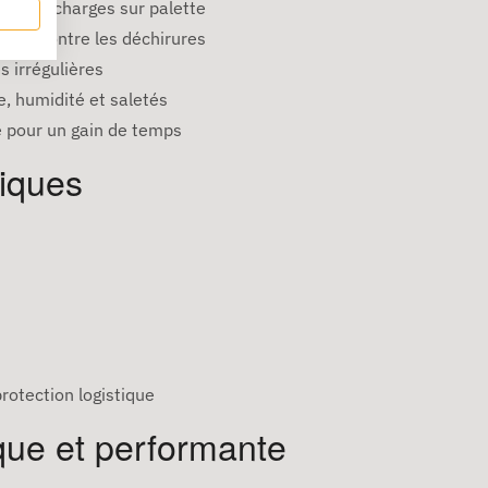
ent les charges sur palette
uste contre les déchirures
 irrégulières
, humidité et saletés
 pour un gain de temps
niques
rotection logistique
que et performante