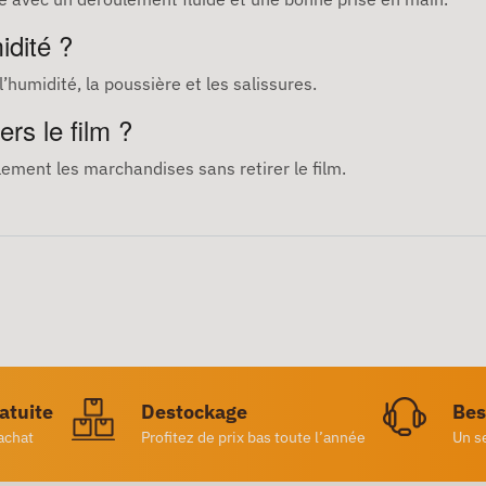
idité ?
l’humidité, la poussière et les salissures.
ers le film ?
lement les marchandises sans retirer le film.
ratuite
Destockage
Bes
achat
Profitez de prix bas toute l’année
Un s