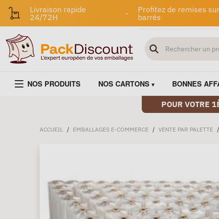
Livraison rapide
Profitez de remises sur
-
24/72H
barrés
NOS PRODUITS
NOS CARTONS
BONNES AFF
POUR VOTRE 1
ACCUEIL
/
EMBALLAGES E-COMMERCE
/
VENTE PAR PALETTE