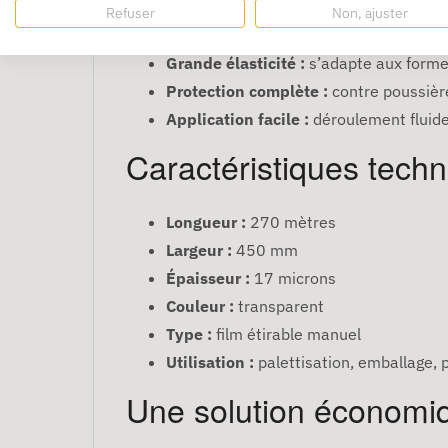
Maintien optimal :
stabilise efficacem
Refuser
Non, ajuster
Haute résistance :
film 17 microns rob
Grande élasticité :
s’adapte aux formes
Protection complète :
contre poussière
Application facile :
déroulement fluide
Caractéristiques tech
Longueur :
270 mètres
Largeur :
450 mm
Épaisseur :
17 microns
Couleur :
transparent
Type :
film étirable manuel
Utilisation :
palettisation, emballage, p
Une solution économi