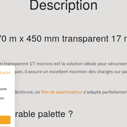
Description
270 m x 450 mm transparent 17 m
 transparent 17 microns est la solution idéale pour sécuriser
 à appliquer, il assure un excellent maintien des charges sur 
tialité
res.
notre
ce à la déchirure, ce
film de palettisation
s’adapte parfaitement
les
m étirable palette ?