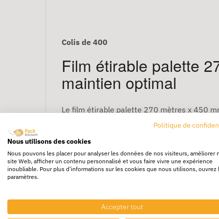
Colis de 400
Film étirable palette 
maintien optimal
Le film étirable palette 270 mètres x 450 mm
transport et du stockage. Résistant et facile
Politique de confiden
contre la poussière, l’humidité et les salissu
Nous utilisons des cookies
Nous pouvons les placer pour analyser les données de nos visiteurs, améliorer 
Grâce à sa grande élasticité et à sa résistan
site Web, afficher un contenu personnalisé et vous faire vivre une expérience
inoubliable. Pour plus d'informations sur les cookies que nous utilisons, ouvrez 
légers, lourds ou irréguliers.
paramètres.
Pourquoi choisir ce fil
Accepter tout