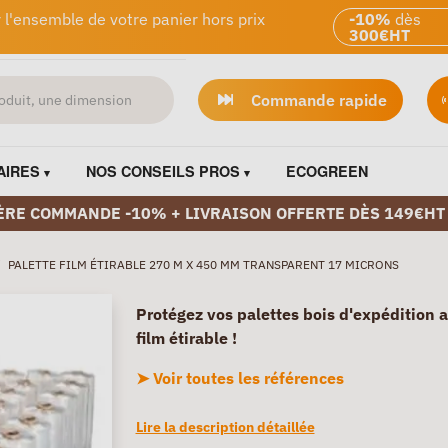
 l'ensemble de votre panier hors prix
-10%
dès
300€HT
Commande rapide
AIRES
NOS CONSEILS PROS
ECOGREEN
ÈRE COMMANDE -10% + LIVRAISON OFFERTE DÈS 149€HT
/
PALETTE FILM ÉTIRABLE 270 M X 450 MM TRANSPARENT 17 MICRONS
Protégez vos palettes bois d'expédition a
film étirable !
➤ Voir toutes les références
Lire la description détaillée