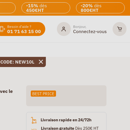
-15%
dès
-20%
dès
450€HT
800€HT
Besoin d'aide ?
Bonjour,
01 71 63 15 00
Connectez-vous
 CODE: NEW10L
vec le
BEST PRICE
Livraison rapide en 24/72h
Livraison gratuite
Dès 250€ HT