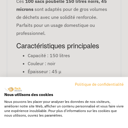
Ces
100 sacs poubelle 150 litres noirs, 45
microns
sont adaptés pour de gros volumes
de déchets avec une solidité renforcée.
Parfaits pour un usage domestique ou
professionnel.
Caractéristiques principales
Capacité : 150 litres
Couleur : noir
Épaisseur : 45 μ
Quantité : 100 sacs par colis
Politique de confidentialité
FAQ
Nous utilisons des cookies
Conviennent-ils pour des déchets lourds
Nous pouvons les placer pour analyser les données de nos visiteurs,
?
améliorer notre site Web, afficher un contenu personnalisé et vous faire vivre
une expérience inoubliable. Pour plus d'informations sur les cookies que
Ils supportent des charges moyennes à
nous utilisons, ouvrez les paramètres.
lourdes, parfaits pour les poubelles de grande