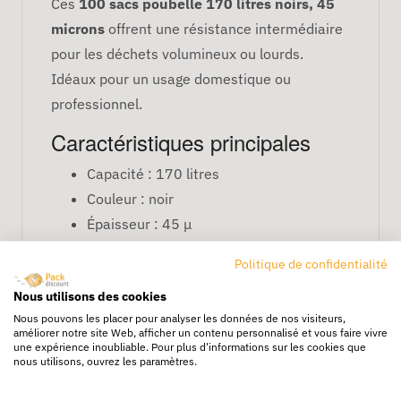
Ces
100 sacs poubelle 170 litres noirs, 45
microns
offrent une résistance intermédiaire
pour les déchets volumineux ou lourds.
Idéaux pour un usage domestique ou
professionnel.
Caractéristiques principales
Capacité : 170 litres
Couleur : noir
Épaisseur : 45 μ
Quantité : 100 sacs par colis
Politique de confidentialité
FAQ
Nous utilisons des cookies
Conviennent-ils pour des déchets lourds
Nous pouvons les placer pour analyser les données de nos visiteurs,
?
améliorer notre site Web, afficher un contenu personnalisé et vous faire vivre
une expérience inoubliable. Pour plus d'informations sur les cookies que
Ils supportent des charges moyennes à
nous utilisons, ouvrez les paramètres.
lourdes, parfaits pour les poubelles de grande