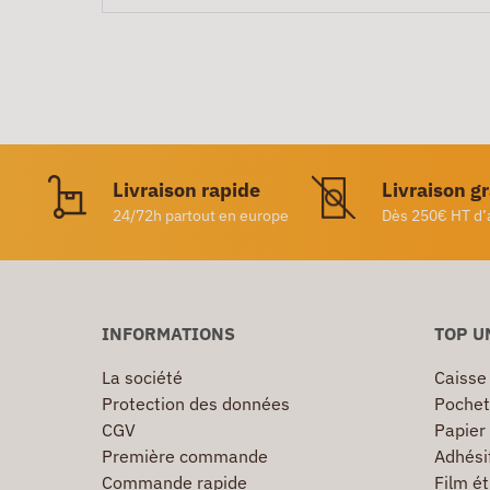
Livraison rapide
Livraison g
24/72h partout en europe
Dès 250€ HT d’
INFORMATIONS
TOP U
La société
Caisse
Protection des données
Pochet
CGV
Papier
Première commande
Adhésif
Commande rapide
Film ét