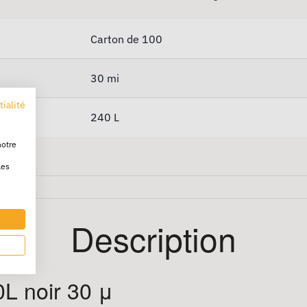
Carton de 100
30 mi
tialité
240 L
notre
les
Description
L noir 30 μ