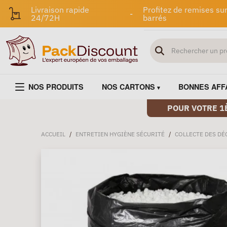
Livraison rapide
Profitez de remises sur
-
24/72H
barrés
NOS PRODUITS
NOS CARTONS
BONNES AFF
POUR VOTRE 1
ACCUEIL
/
ENTRETIEN HYGIÈNE SÉCURITÉ
/
COLLECTE DES DÉ