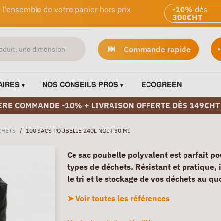
 l'ensemble de votre panier hors prix
-10%
dès
300€HT
Commande rapide
AIRES
NOS CONSEILS PROS
ECOGREEN
ÈRE COMMANDE -10% + LIVRAISON OFFERTE DÈS 149€HT
CHETS
/
100 SACS POUBELLE 240L NOIR 30 MI
Ce sac poubelle polyvalent est parfait po
types de déchets. Résistant et pratique, il
le tri et le stockage de vos déchets au qu
➤ Voir toutes les références