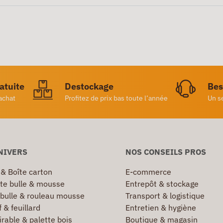
ratuite
Destockage
Bes
achat
Profitez de prix bas toute l’année
Un s
NIVERS
NOS CONSEILS PROS
 & Boîte carton
E-commerce
te bulle & mousse
Entrepôt & stockage
 bulle & rouleau mousse
Transport & logistique
 & feuillard
Entretien & hygiène
irable & palette bois
Boutique & magasin