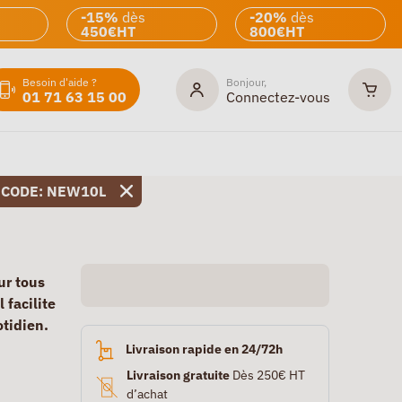
-15%
dès
-20%
dès
450€HT
800€HT
Besoin d'aide ?
Bonjour,
01 71 63 15 00
Connectez-vous
 CODE: NEW10L
ur tous
 facilite
otidien.
Livraison rapide en 24/72h
Livraison gratuite
Dès 250€ HT
d’achat