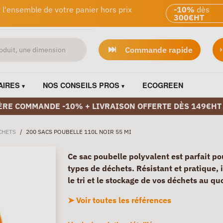
 l'ensemble de votre panier hors prix
-10%
dès
300€HT
Commande rapide
AIRES
NOS CONSEILS PROS
ECOGREEN
ÈRE COMMANDE -10% + LIVRAISON OFFERTE DÈS 149€HT
CHETS
/
200 SACS POUBELLE 110L NOIR 55 MI
Ce sac poubelle polyvalent est parfait po
types de déchets. Résistant et pratique, il
le tri et le stockage de vos déchets au qu
➤ Voir toutes les références