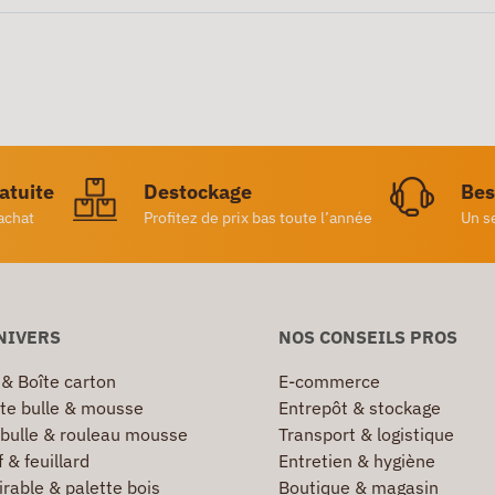
ratuite
Destockage
Bes
achat
Profitez de prix bas toute l’année
Un s
NIVERS
NOS CONSEILS PROS
 & Boîte carton
E-commerce
te bulle & mousse
Entrepôt & stockage
 bulle & rouleau mousse
Transport & logistique
 & feuillard
Entretien & hygiène
irable & palette bois
Boutique & magasin