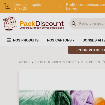
Livraison rapide
Profitez de remises sur
-
24/72H
barrés
NOS PRODUITS
NOS CARTONS
BONNES AFF
POUR VOTRE 1
ACCUEIL
/
ENTRETIEN HYGIÈNE SÉCURITÉ
/
COLLECTE DES DÉ