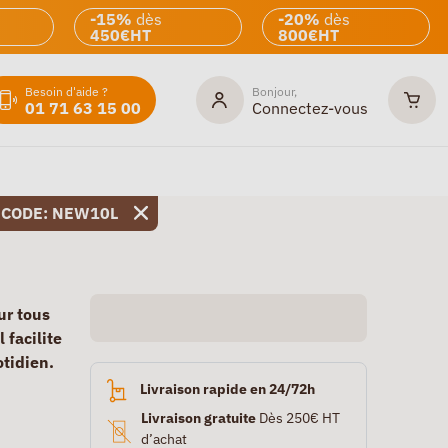
-15%
dès
-20%
dès
450€HT
800€HT
Besoin d'aide ?
Bonjour,
01 71 63 15 00
Connectez-vous
 CODE: NEW10L
ur tous
 facilite
otidien.
Livraison rapide en 24/72h
Livraison gratuite
Dès 250€ HT
d’achat