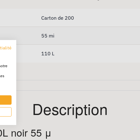
Carton de 200
55 mi
tialité
110 L
notre
les
Description
L noir 55 μ