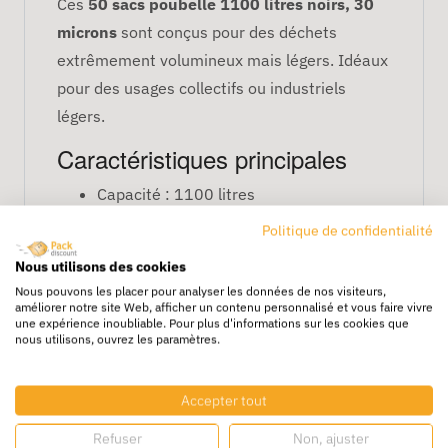
Ces
50 sacs poubelle 1100 litres noirs, 30
microns
sont conçus pour des déchets
extrêmement volumineux mais légers. Idéaux
pour des usages collectifs ou industriels
légers.
Caractéristiques principales
Capacité : 1100 litres
Couleur : noir
Politique de confidentialité
Épaisseur : 30 μ
Nous utilisons des cookies
Quantité : 50 sacs par colis
Nous pouvons les placer pour analyser les données de nos visiteurs,
améliorer notre site Web, afficher un contenu personnalisé et vous faire vivre
FAQ
une expérience inoubliable. Pour plus d'informations sur les cookies que
nous utilisons, ouvrez les paramètres.
Conviennent-ils pour des déchets lourds
?
Accepter tout
Non, privilégiez un sac plus épais pour des
déchets lourds ou tranchants.
Refuser
Non, ajuster