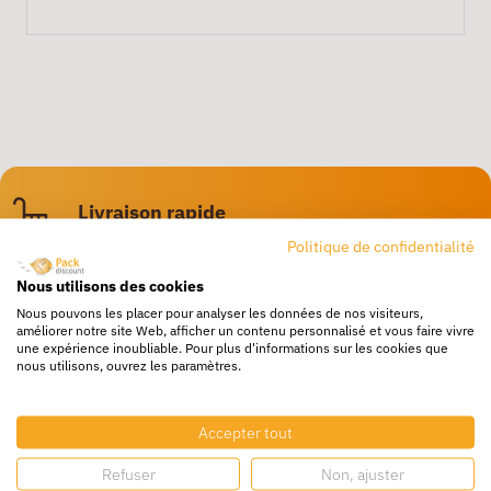
Livraison rapide
24/72h partout en europe
Politique de confidentialité
Livraison gratuite
Nous utilisons des cookies
Dès 250€ HT d’achat
Nous pouvons les placer pour analyser les données de nos visiteurs,
améliorer notre site Web, afficher un contenu personnalisé et vous faire vivre
une expérience inoubliable. Pour plus d'informations sur les cookies que
Destockage
nous utilisons, ouvrez les paramètres.
Profitez de prix bas toute l’année
Besoin d'aide ?
Accepter tout
Un service client à votre écoute
Refuser
Non, ajuster