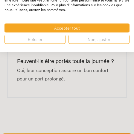
Usage : manutention, logistique,
une expérience inoubliable. Pour plus d'informations sur les cookies que
industrie, bricolage
nous utilisons, ouvrez les paramètres.
FAQ – Gants de travail T8
Accepter tout
À qui correspond la taille 8 ?
Refuser
Non, ajuster
La taille 8 convient généralement aux mains
de taille moyenne.
Peuvent-ils être portés toute la journée ?
Oui, leur conception assure un bon confort
pour un port prolongé.