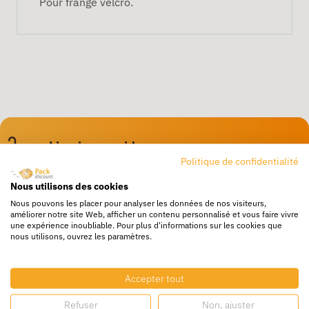
Pour frange velcro.
Livraison rapide
Politique de confidentialité
24/72h partout en europe
Nous utilisons des cookies
Livraison gratuite
Nous pouvons les placer pour analyser les données de nos visiteurs,
Dès 250€ HT d’achat
améliorer notre site Web, afficher un contenu personnalisé et vous faire vivre
une expérience inoubliable. Pour plus d'informations sur les cookies que
Destockage
nous utilisons, ouvrez les paramètres.
Profitez de prix bas toute l’année
Besoin d'aide ?
Accepter tout
Un service client à votre écoute
Refuser
Non, ajuster