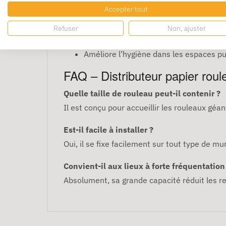
Accepter tout
Compatible avec les rouleaux grand fo
Réduit les remplacements fréquents
Refuser
Non, ajuster
Installation simple et durable
Améliore l’hygiène dans les espaces pu
FAQ – Distributeur papier roul
Quelle taille de rouleau peut-il contenir ?
Il est conçu pour accueillir les rouleaux gé
Est-il facile à installer ?
Oui, il se fixe facilement sur tout type de mu
Convient-il aux lieux à forte fréquentation
Absolument, sa grande capacité réduit les re