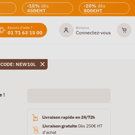
-15%
dès
-20%
dès
450€HT
800€HT
Besoin d'aide ?
Bonjour,
01 71 63 15 00
Connectez-vous
 CODE: NEW10L
e !
Livraison rapide en 24/72h
Livraison gratuite
Dès 250€ HT
d’achat