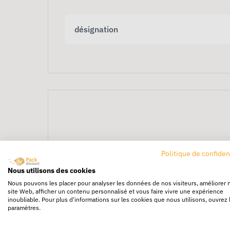
désignation
Distributeur papier ro
Politique de confiden
Nous utilisons des cookies
Nous pouvons les placer pour analyser les données de nos visiteurs, améliorer 
Le
distributeur papier rouleau géant
est co
site Web, afficher un contenu personnalisé et vous faire vivre une expérience
inoubliable. Pour plus d'informations sur les cookies que nous utilisons, ouvrez 
Robuste et pratique, il permet une distributi
paramètres.
Avantages