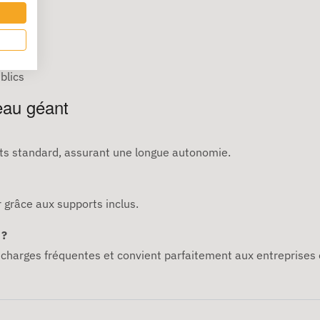
rmat
blics
eau géant
ants standard, assurant une longue autonomie.
r grâce aux supports inclus.
 ?
charges fréquentes et convient parfaitement aux entreprises o