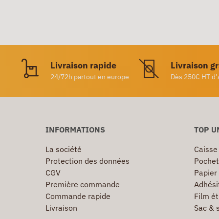
Livraison rapide
Livraison g
24/72h partout en europe
Dès 250€ HT d’
INFORMATIONS
TOP U
La société
Caisse
Protection des données
Pochet
CGV
Papier
Première commande
Adhésif
Commande rapide
Film ét
Livraison
Sac & 