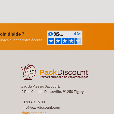
oin d'aide ?
ervice client à votre écoute
Zac du Plessis Saucourt,
2 Rue Camille Decauville, 91250 Tigery
01 71 63 15 00
info@packdiscount.com
Nous contacter