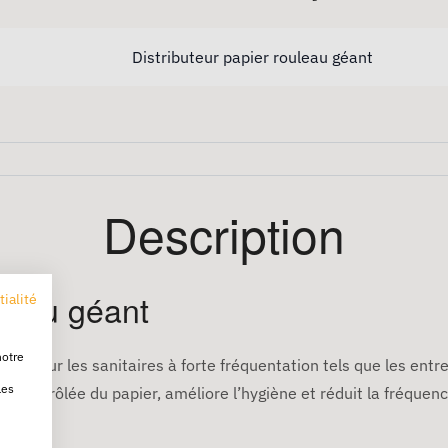
Distributeur papier rouleau géant
Description
uleau géant
tialité
notre
nçu pour les sanitaires à forte fréquentation tels que les entre
les
on contrôlée du papier, améliore l’hygiène et réduit la fréquen