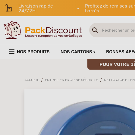
Livraison rapide
Profitez de remises sur
-
24/72H
barrés
NOS PRODUITS
NOS CARTONS
BONNES AFF
POUR VOTRE 1
ACCUEIL
/
ENTRETIEN HYGIÈNE SÉCURITÉ
/
NETTOYAGE ET EN