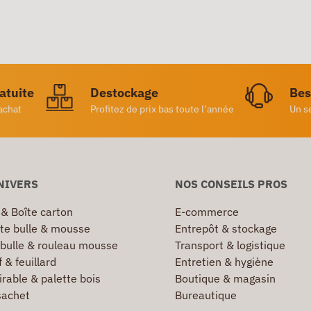
ratuite
Destockage
Bes
achat
Profitez de prix bas toute l’année
Un s
NIVERS
NOS CONSEILS PROS
 & Boîte carton
E-commerce
te bulle & mousse
Entrepôt & stockage
 bulle & rouleau mousse
Transport & logistique
 & feuillard
Entretien & hygiène
irable & palette bois
Boutique & magasin
sachet
Bureautique