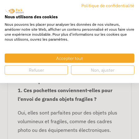
Politique de confidentialité
Facilité d'utilisation :
Fermeture
adhésive pour une utilisation rapide et
Nous utilisons des cookies
sécurisée.
Nous pouvons les placer pour analyser les données de nos visiteurs,
améliorer notre site Web, afficher un contenu personnalisé et vous faire vivre
Économiques :
Pack de 100, parfait
une expérience inoubliable. Pour plus d'informations sur les cookies que
nous utilisons, ouvrez les paramètres.
pour les professionnels ou les
entreprises expédiant régulièrement
des objets fragiles de grande taille.
Accepter tout
FAQ – Pochettes Bulles
Refuser
Non, ajuster
Plastique 27 x 36 cm
1. Ces pochettes conviennent-elles pour
l'envoi de grands objets fragiles ?
Oui, elles sont parfaites pour des objets plus
volumineux et fragiles, comme des cadres
photo ou des équipements électroniques.