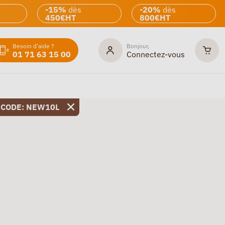
-15%
dès
-20%
dès
450€HT
800€HT
Besoin d'aide ?
Bonjour,
01 71 63 15 00
Connectez-vous
 CODE: NEW10L