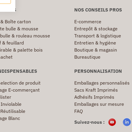
NIVERS
NOS CONSEILS PROS
 & Boîte carton
E-commerce
te bulle & mousse
Entrepôt & stockage
 bulle & rouleau mousse
Transport & logistique
 & feuillard
Entretien & hygiène
irable & palette bois
Boutique & magasin
sachet
Bureautique
NDISPENSABLES
PERSONNALISATION
election de produit
Emballages personnalisés
age E-commerçant
Sacs Kraft Imprimés
lister
Adhésifs Imprimés
Inviolable
Emballages sur mesure
Réutilisable
FAQ
age Blanc
Suivez-nous :