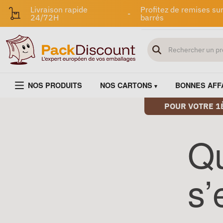
Livraison rapide
Profitez de remises sur
-
24/72H
barrés
NOS PRODUITS
NOS CARTONS
BONNES AFF
POUR VOTRE 1
Q
s’