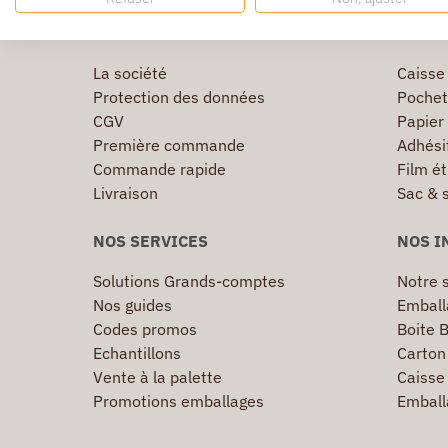
INFORMATIONS
TOP U
La société
Caisse
Protection des données
Pochet
CGV
Papier
Première commande
Adhésif
Commande rapide
Film ét
Livraison
Sac & 
NOS SERVICES
NOS I
Solutions Grands-comptes
Notre s
Nos guides
Emball
Codes promos
Boite B
Echantillons
Carton 
Vente à la palette
Caisse 
Promotions emballages
Emball