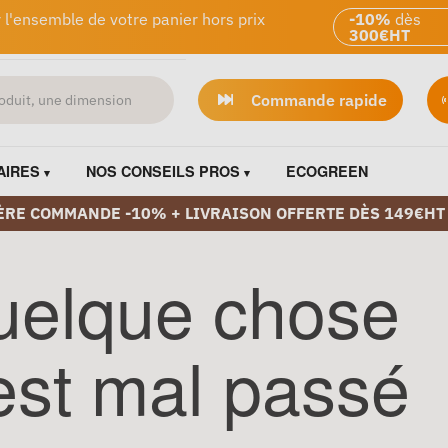
 l'ensemble de votre panier hors prix
-10%
dès
300€HT
Commande rapide
AIRES
NOS CONSEILS PROS
ECOGREEN
ÈRE COMMANDE -10% + LIVRAISON OFFERTE DÈS 149€HT
uelque chose
est mal passé