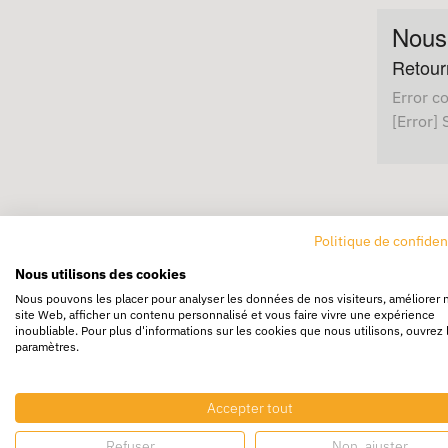
Nous
Retour
Error c
[Error] 
Politique de confiden
Nous utilisons des cookies
Nous pouvons les placer pour analyser les données de nos visiteurs, améliorer 
site Web, afficher un contenu personnalisé et vous faire vivre une expérience
inoubliable. Pour plus d'informations sur les cookies que nous utilisons, ouvrez 
Livraison rapide
Livraison g
paramètres.
24/72h partout en europe
Dès 250€ HT d’
Accepter tout
Refuser
Non, ajuster